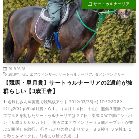
サートゥルナーリア
2019.03.28
2019年
,
G1
,
エアウィンザー
,
サートゥルナーリア
,
ダノンキングリー
【競馬・皐月賞】サートゥルナーリアの2週前が抜
群らしい【3歳王者】
1: 名無しさん＠実況で競馬板アウト 2019/03/28(木) 10:50:30.89
ID:hg2COq/90 皐月賞・Ｇ１」（４月１４日、中山） 無傷３連勝でホー
プフルＳを制したサートゥルナーリアは２７日、栗東ＣＷで前にショパ
ン（６歳１０００万下）、 後ろにエアウィンザー（５歳オープン）が並
ぶ３頭併せを敢行。 行きっぷりの良い走りで６Ｆ８６秒４-３９秒１-１
１秒５をマークし、前者に０秒２先着 […]