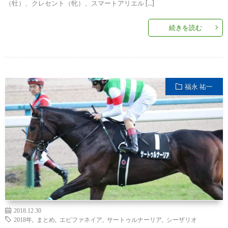
（牡）、クレセント（牝）、スマートアリエル […]
続きを読む
福永 祐一
2018.12.30
2018年
,
まとめ
,
エピファネイア
,
サートゥルナーリア
,
シーザリオ