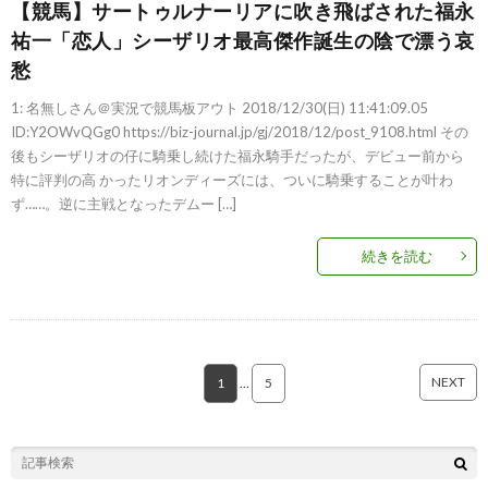
【競馬】サートゥルナーリアに吹き飛ばされた福永
祐一「恋人」シーザリオ最高傑作誕生の陰で漂う哀
愁
1: 名無しさん＠実況で競馬板アウト 2018/12/30(日) 11:41:09.05
ID:Y2OWvQGg0 https://biz-journal.jp/gj/2018/12/post_9108.html その
後もシーザリオの仔に騎乗し続けた福永騎手だったが、デビュー前から
特に評判の高 かったリオンディーズには、ついに騎乗することが叶わ
ず……。逆に主戦となったデムー […]
続きを読む
NEXT
1
…
5