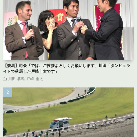
【競馬】司会「では、ご挨拶よろしくお願いします」川田「ダンビュラ
イトで落馬した戸崎圭太です」
川田 将雅
戸崎 圭太