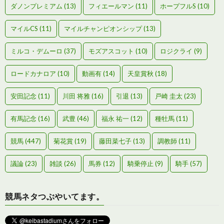
ダノンプレミアム
(13)
フィエールマン
(11)
ホープフルS
(10)
マイルCS
(11)
マイルチャンピオンシップ
(13)
ミルコ・デムーロ
(37)
モズアスコット
(10)
ロジクライ
(9)
ロードカナロア
(10)
動画有
(14)
天皇賞秋
(18)
安田記念
(11)
川田 将雅
(16)
引退
(13)
戸崎 圭太
(23)
有馬記念
(16)
武豊
(46)
福永 祐一
(12)
種牡馬
(11)
競馬
(447)
菊花賞
(19)
藤田菜七子
(13)
調教師
(11)
議論
(23)
雑談
(26)
馬券
(12)
騎乗停止
(9)
騎手
(57)
競馬ネタつぶやいてます。