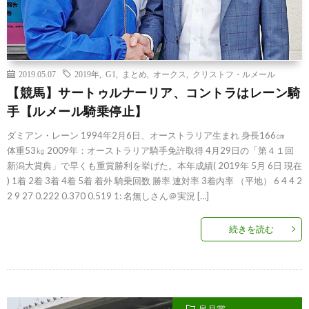
2019.05.07
2019年
,
G1
,
まとめ
,
オークス
,
クリストフ・ルメール
【競馬】サートゥルナーリア、コントラはレーン騎
手【ルメール騎乗停止】
ダミアン・レーン 1994年2月6日、オーストラリア生まれ 身長166㎝
体重53㎏ 2009年：オーストラリア騎手免許取得 4月29日の「第４１回
新潟大賞典」で早くも重賞勝利を挙げた。本年成績( 2019年 5月 6日 現在
) 1着 2着 3着 4着 5着 着外 騎乗回数 勝率 連対率 3着内率 （平地） 6 4 4 2
2 9 27 0.222 0.370 0.519 1: 名無しさん＠実況 […]
続きを読む
皐月賞