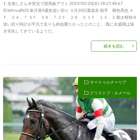
1: 名無しさん＠実況で競馬板アウト 2019/03/20(水) 18:37:48.67
ID:kK+vqlN20 皐月賞4週前追い切り ３月20日栗坂良 助手 脚色馬也 ４
Ｆ ５４．７ ３Ｆ ３９．７ ２Ｆ ２６．０ １Ｆ １３．２ 動き軽快Ｂ
追い切り時計が平凡で走りも終始重たかったとのこと。 既に全盛期は過
ぎ劣化してきているようだ。
続きを読む
サートゥルナーリア
クリストフ・ルメール