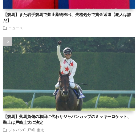
【競馬】また岩手競馬で禁止薬物検出、失格処分で賞金返還【犯人は誰
だ】
ニュース
【競馬】落馬負傷の和田に代わりジャパンカップのミッキーロケット、
鞍上は戸崎圭太に決定
ジャパンC
戸崎 圭太