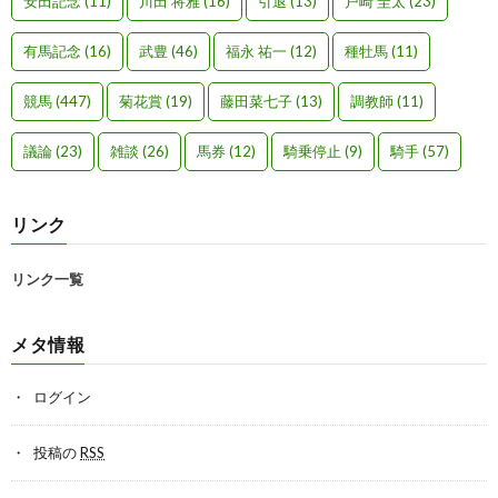
安田記念
(11)
川田 将雅
(16)
引退
(13)
戸崎 圭太
(23)
有馬記念
(16)
武豊
(46)
福永 祐一
(12)
種牡馬
(11)
競馬
(447)
菊花賞
(19)
藤田菜七子
(13)
調教師
(11)
議論
(23)
雑談
(26)
馬券
(12)
騎乗停止
(9)
騎手
(57)
リンク
リンク一覧
メタ情報
ログイン
投稿の
RSS