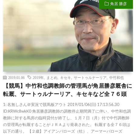
角居 勝彦
2019.01.06
2019年
,
まとめ
,
キセキ
,
サートゥルナーリア
,
中竹和也
【競馬】中竹和也調教師の管理馬が角居勝彦厩舎に
転厩、サートゥルナーリア、キセキなど全７６頭
1: 名無しさん＠実況で競馬板アウト 2019/01/06(日) 17:13:56.30
ID:KRWc8wkK0 角居勝彦調教師の調教停止期間満了に伴い、中竹和也調
教師に対する馬房の臨時貸付が終了し、１月７日（月）付で中竹調教師
の管理馬が転厩することがＪＲＡより発表された。 転厩する全７６頭は
以下の通り。 【２歳】アイアンバローズ（牡）、アーマーバローズ