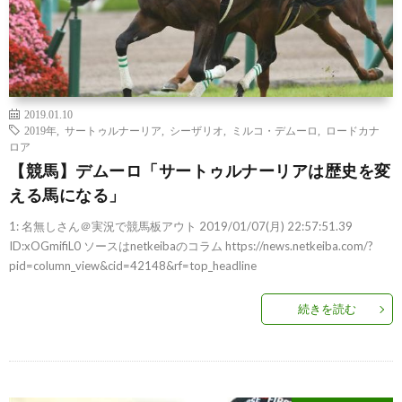
2019.01.10
2019年
,
サートゥルナーリア
,
シーザリオ
,
ミルコ・デムーロ
,
ロードカナ
ロア
【競馬】デムーロ「サートゥルナーリアは歴史を変
える馬になる」
1: 名無しさん＠実況で競馬板アウト 2019/01/07(月) 22:57:51.39
ID:xOGmifiL0 ソースはnetkeibaのコラム https://news.netkeiba.com/?
pid=column_view&cid=42148&rf=top_headline
続きを読む