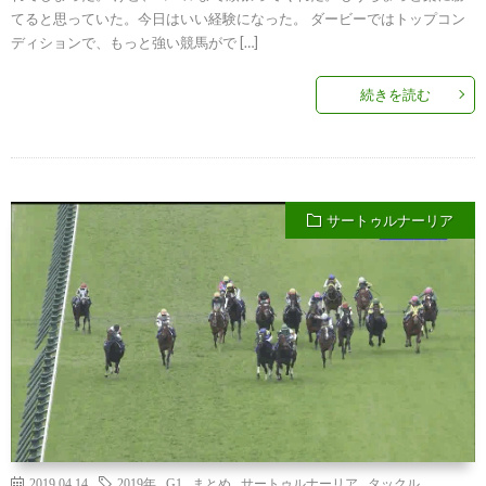
てると思っていた。今日はいい経験になった。 ダービーではトップコン
ディションで、もっと強い競馬がで […]
続きを読む
サートゥルナーリア
2019.04.14
2019年
,
G1
,
まとめ
,
サートゥルナーリア
,
タックル