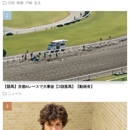
川田 将雅
戸崎 圭太
【競馬】京都6レースで大事故【3頭落馬】【動画有】
ニュース