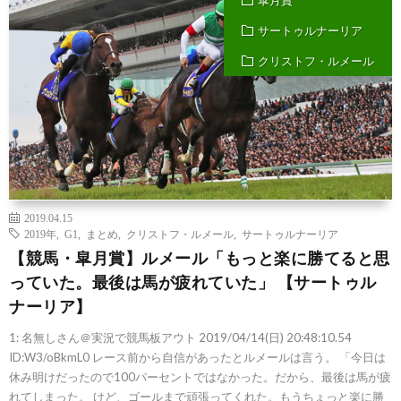
サートゥルナーリア
クリストフ・ルメール
2019.04.15
2019年
,
G1
,
まとめ
,
クリストフ・ルメール
,
サートゥルナーリア
【競馬・皐月賞】ルメール「もっと楽に勝てると思
っていた。最後は馬が疲れていた」 【サートゥル
ナーリア】
1: 名無しさん＠実況で競馬板アウト 2019/04/14(日) 20:48:10.54
ID:W3/oBkmL0 レース前から自信があったとルメールは言う。 「今日は
休み明けだったので100パーセントではなかった。だから、最後は馬が疲
れてしまった。 けど、ゴールまで頑張ってくれた。もうちょっと楽に勝