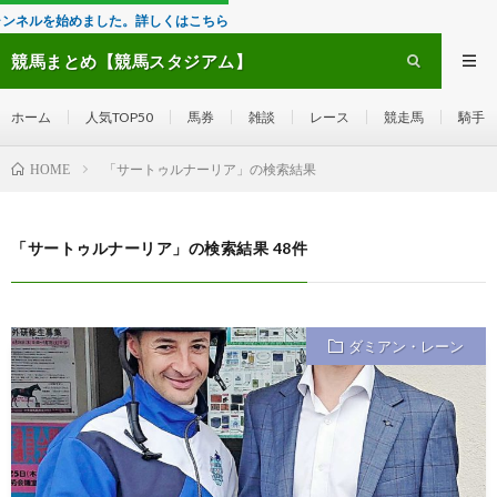
はこちら
競馬まとめ【競馬スタジアム】
ホーム
人気TOP50
馬券
雑談
レース
競走馬
騎手
「サートゥルナーリア」の検索結果
HOME
「サートゥルナーリア」の検索結果 48件
ダミアン・レーン