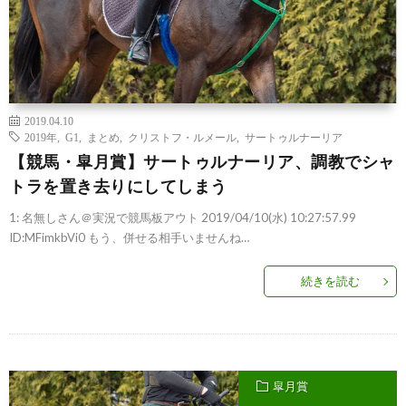
2019.04.10
2019年
,
G1
,
まとめ
,
クリストフ・ルメール
,
サートゥルナーリア
【競馬・皐月賞】サートゥルナーリア、調教でシャ
トラを置き去りにしてしまう
1: 名無しさん＠実況で競馬板アウト 2019/04/10(水) 10:27:57.99
ID:MFimkbVi0 もう、併せる相手いませんね…
続きを読む
皐月賞