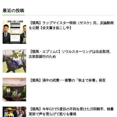
最近の投稿
【競馬】ラップマイスター咲助（サスケ）氏、反論動画
を公開【全文書き起こし中】
【競馬・エプソムC】ソウルスターリングは出走取消、
左前肢跛行のため
【競馬】渦中の武豊･･･衝撃の「秋まで休養」発言
【競馬】今年G1で5度目の不利を受けた川田騎手、検量
室前で声を荒らげて怒りを爆発