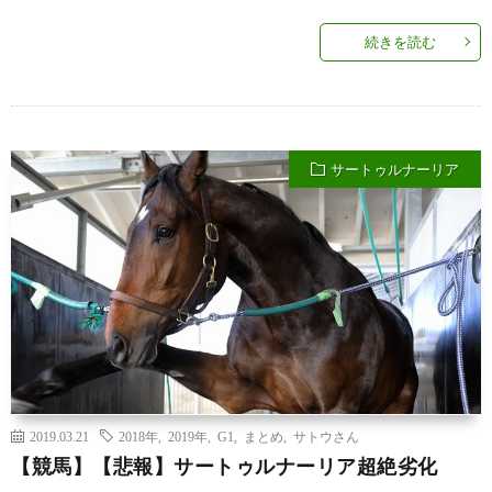
続きを読む
サートゥルナーリア
2019.03.21
2018年
,
2019年
,
G1
,
まとめ
,
サトウさん
【競馬】【悲報】サートゥルナーリア超絶劣化