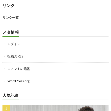
リンク
リンク一覧
メタ情報
ログイン
投稿の
RSS
コメントの
RSS
WordPress.org
人気記事