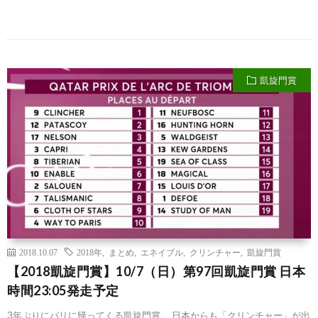
凱旋門賞
2018.10.07
2018年
,
まとめ
,
エネイブル
,
クリンチャー
,
凱旋門賞
【2018凱旋門賞】10/7（日）第97回凱旋門賞 日本
時間23:05発走予定
3年ぶりにパリに帰ってくる凱旋門賞。 日本からも「クリンチャー」が出