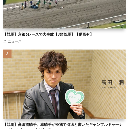
【競馬】京都6レースで大事故【3頭落馬】【動画有】
ニュース
【競馬】高田潤騎手、幸騎手が怪我で引退と書いたギャンブルギャーナ