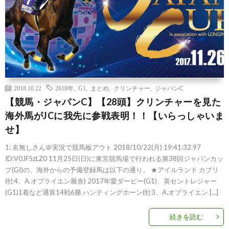
2018.10.22
2018年
,
G1
,
まとめ
,
クリンチャー
,
ジャパンC
【競馬・ジャパンC】【28頭】クリンチャーを見た
海外馬がJCに我先に参戦表明！！【いらっしゃいま
せ】
1: 名無しさん＠実況で競馬板アウト 2018/10/22(月) 19:41:32.97
ID:V0JFSzLZ0 11月25日(日)に東京競馬場で行われる第38回ジャパンカッ
プ(GI)の、海外からの予備登録馬は以下の通り。 ★アイルランド カプリ
(牡4、A.オブライエン厩舎) 2017年愛ダービー(G1)、英セントレジャー
(G1)1着など通算14戦6勝 ハンティングホーン(牡3、A.オブライエン […]
続きを読む