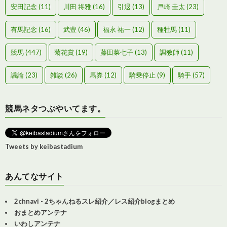
安田記念
(11)
川田 将雅
(16)
引退
(13)
戸崎 圭太
(23)
有馬記念
(16)
武豊
(46)
福永 祐一
(12)
種牡馬
(11)
競馬
(447)
菊花賞
(19)
藤田菜七子
(13)
調教師
(11)
議論
(23)
雑談
(26)
馬券
(12)
騎乗停止
(9)
騎手
(57)
競馬ネタつぶやいてます。
Tweets by keibastadium
あんてなサイト
2chnavi - 2ちゃんねるスレ紹介／レス紹介blogまとめ
おまとめアンテナ
いわしアンテナ