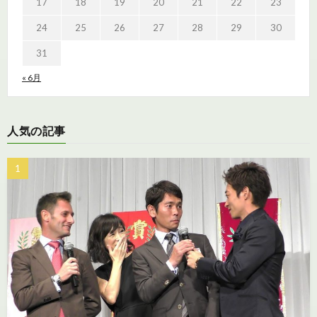
17
18
19
20
21
22
23
24
25
26
27
28
29
30
31
« 6月
人気の記事