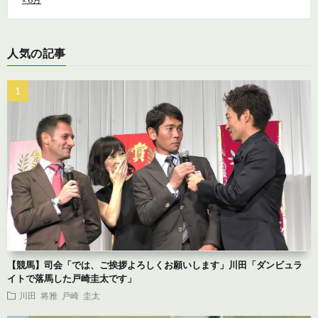
人気の記事
【競馬】司会「では、ご挨拶よろしくお願いします」川田「ダンビュラ
イトで落馬した戸崎圭太です」
川田 将雅
戸崎 圭太