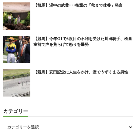
【競馬】渦中の武豊･･･衝撃の「秋まで休養」発言
【競馬】今年G1で5度目の不利を受けた川田騎手、検量
室前で声を荒らげて怒りを爆発
【競馬】安田記念に人生をかけ、淀でうずくまる男性
カテゴリー