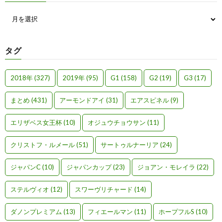
タグ
2018年
(327)
2019年
(95)
G1
(158)
G2
(19)
G3
(17)
まとめ
(431)
アーモンドアイ
(31)
エアスピネル
(9)
エリザベス女王杯
(10)
オジュウチョウサン
(11)
クリストフ・ルメール
(51)
サートゥルナーリア
(24)
ジャパンC
(10)
ジャパンカップ
(23)
ジョアン・モレイラ
(22)
ステルヴィオ
(12)
スワーヴリチャード
(14)
ダノンプレミアム
(13)
フィエールマン
(11)
ホープフルS
(10)