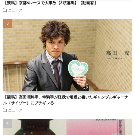
【競馬】京都6レースで大事故【3頭落馬】【動画有】
ニュース
【競馬】高田潤騎手、幸騎手が怪我で引退と書いたギャンブルギャーナ
ル（サイゾー）にブチギレる
ニュース