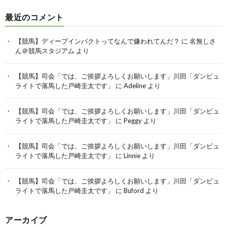
最近のコメント
【競馬】ディープインパクトってなんで嫌われてんだ？
に
名無しさ
ん＠競馬スタジアム
より
【競馬】司会「では、ご挨拶よろしくお願いします」川田「ダンビュ
ライトで落馬した戸崎圭太です」
に
Adeline
より
【競馬】司会「では、ご挨拶よろしくお願いします」川田「ダンビュ
ライトで落馬した戸崎圭太です」
に
Peggy
より
【競馬】司会「では、ご挨拶よろしくお願いします」川田「ダンビュ
ライトで落馬した戸崎圭太です」
に
Linnie
より
【競馬】司会「では、ご挨拶よろしくお願いします」川田「ダンビュ
ライトで落馬した戸崎圭太です」
に
Buford
より
アーカイブ