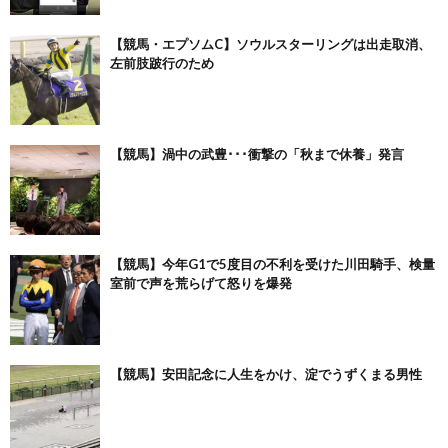
【競馬・エプソムC】ソウルスターリングは出走取消、
左前肢跛行のため
【競馬】渦中の武豊･･･衝撃の「秋まで休養」発言
【競馬】今年G1で5度目の不利を受けた川田騎手、検量
室前で声を荒らげて怒りを爆発
【競馬】安田記念に人生をかけ、淀でうずくまる男性