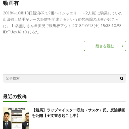
動画有
2018年10月13日新潟6Rで9番ペイシャエリート(2人気)に騎乗していた
山田敬士騎手がレース距離を間違えるという前代未聞の珍事が起こっ
た。 1: 名無しさん＠実況で競馬板アウト 2018/10/13(土) 15:38:10.93
ID:TUqxJ6Ia0 わろた
続きを読む
最近の投稿
【競馬】ラップマイスター咲助（サスケ）氏、反論動画
を公開【全文書き起こし中】