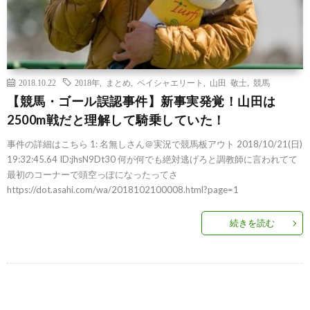
2018.10.22
2018年
,
まとめ
,
ペイシャエリート
,
山田 敬士
,
競馬
【競馬・ゴール誤認事件】新事実発覚！山田は
2500m戦だと理解して騎乗していた！
事件の詳細はこちら 1: 名無しさん＠実況で競馬板アウト 2018/10/21(日)
19:32:45.64 ID:jhsN9Dt30 何が何でも絶対逃げろと調教師に言われてて
最初のコーナーで頭空っぽになったってさ
https://dot.asahi.com/wa/2018102100008.html?page=1
続きを読む