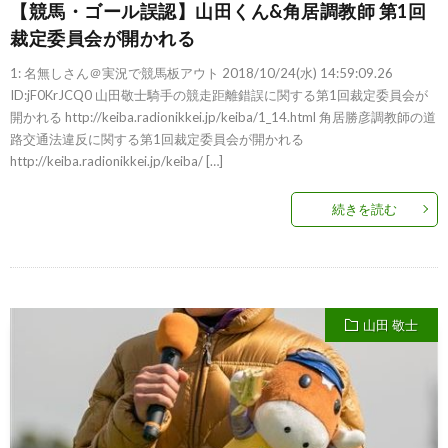
【競馬・ゴール誤認】山田くん&角居調教師 第1回
裁定委員会が開かれる
1: 名無しさん＠実況で競馬板アウト 2018/10/24(水) 14:59:09.26
ID:jF0KrJCQ0 山田敬士騎手の競走距離錯誤に関する第1回裁定委員会が
開かれる http://keiba.radionikkei.jp/keiba/1_14.html 角居勝彦調教師の道
路交通法違反に関する第1回裁定委員会が開かれる
http://keiba.radionikkei.jp/keiba/ […]
続きを読む
山田 敬士