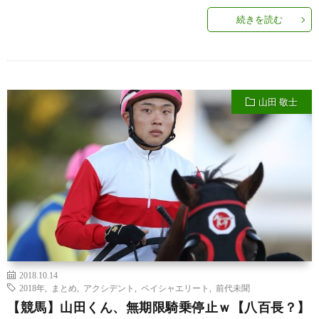
続きを読む
山田 敬士
2018.10.14
2018年
,
まとめ
,
アクシデント
,
ペイシャエリート
,
前代未聞
【競馬】山田くん、無期限騎乗停止ｗ【八百長？】