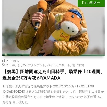
山田 敬士
2018.10.17
2018年
,
まとめ
,
アクシデント
,
ペイシャエリート
,
前代未聞
【競馬】距離間違えた山田騎手、騎乗停止10週間、
過怠金250万今夜がYAMADA
1: 名無しさん＠実況で競馬板アウト 2018/10/15(月) 17:01:31.98
ID:OqENXHZH0 ＪＲＡは競走距離を錯誤したとして、 同騎手を１４日か
ら裁定委員会の議定があるまで騎乗停止処分中であったが 以下の通りの
処分を 言い渡した