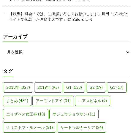
【競馬】司会「では、ご挨拶よろしくお願いします」川田「ダンビュ
ライトで落馬した戸崎圭太です」
に
Buford
より
アーカイブ
タグ
2018年
(327)
2019年
(95)
G1
(158)
G2
(19)
G3
(17)
まとめ
(431)
アーモンドアイ
(31)
エアスピネル
(9)
エリザベス女王杯
(10)
オジュウチョウサン
(11)
クリストフ・ルメール
(51)
サートゥルナーリア
(24)