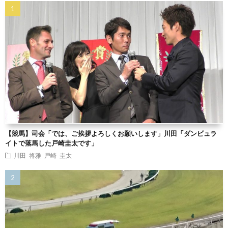
【競馬】司会「では、ご挨拶よろしくお願いします」川田「ダンビュラ
イトで落馬した戸崎圭太です」
川田 将雅
戸崎 圭太