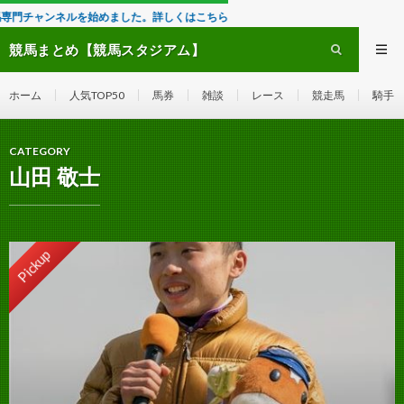
めました。詳しくはこちら
競馬まとめ【競馬スタジアム】
ホーム
人気TOP50
馬券
雑談
レース
競走馬
騎手
CATEGORY
山田 敬士
Pickup