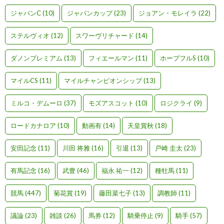
ジャパンC
(10)
ジャパンカップ
(23)
ジョアン・モレイラ
(22)
ステルヴィオ
(12)
スワーヴリチャード
(14)
ダノンプレミアム
(13)
フィエールマン
(11)
ホープフルS
(10)
マイルCS
(11)
マイルチャンピオンシップ
(13)
ミルコ・デムーロ
(37)
モズアスコット
(10)
ロジクライ
(9)
ロードカナロア
(10)
動画有
(14)
天皇賞秋
(18)
安田記念
(11)
川田 将雅
(16)
引退
(13)
戸崎 圭太
(23)
有馬記念
(16)
武豊
(46)
福永 祐一
(12)
種牡馬
(11)
競馬
(447)
菊花賞
(19)
藤田菜七子
(13)
調教師
(11)
議論
(23)
雑談
(26)
馬券
(12)
騎乗停止
(9)
騎手
(57)