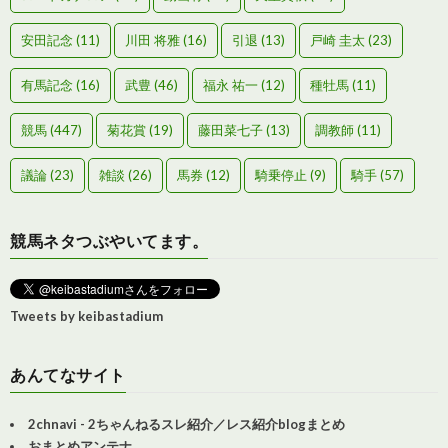
安田記念
(11)
川田 将雅
(16)
引退
(13)
戸崎 圭太
(23)
有馬記念
(16)
武豊
(46)
福永 祐一
(12)
種牡馬
(11)
競馬
(447)
菊花賞
(19)
藤田菜七子
(13)
調教師
(11)
議論
(23)
雑談
(26)
馬券
(12)
騎乗停止
(9)
騎手
(57)
競馬ネタつぶやいてます。
Tweets by keibastadium
あんてなサイト
2chnavi - 2ちゃんねるスレ紹介／レス紹介blogまとめ
おまとめアンテナ