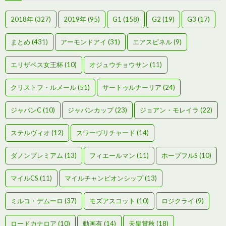
2018年
(327)
2019年
(95)
G1
(158)
G2
(19)
G3
(17)
まとめ
(431)
アーモンドアイ
(31)
エアスピネル
(9)
エリザベス女王杯
(10)
オジュウチョウサン
(11)
クリストフ・ルメール
(51)
サートゥルナーリア
(24)
ジャパンC
(10)
ジャパンカップ
(23)
ジョアン・モレイラ
(22)
ステルヴィオ
(12)
スワーヴリチャード
(14)
ダノンプレミアム
(13)
フィエールマン
(11)
ホープフルS
(10)
マイルCS
(11)
マイルチャンピオンシップ
(13)
ミルコ・デムーロ
(37)
モズアスコット
(10)
ロジクライ
(9)
ロードカナロア
(10)
動画有
(14)
天皇賞秋
(18)