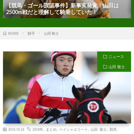
【競馬・ゴール誤認事件】新事実発覚！山田は
2500m戦だと理解して騎乗していた！
騎手
山田 敬士
HOME
ニュース
山田 敬士
2018.10.24
2018年
,
まとめ
,
ペイシャエリート
,
山田 敬士
,
競馬