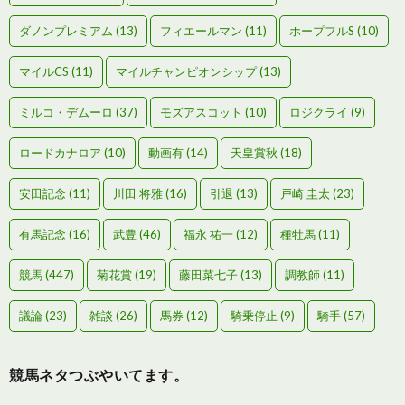
ダノンプレミアム
(13)
フィエールマン
(11)
ホープフルS
(10)
マイルCS
(11)
マイルチャンピオンシップ
(13)
ミルコ・デムーロ
(37)
モズアスコット
(10)
ロジクライ
(9)
ロードカナロア
(10)
動画有
(14)
天皇賞秋
(18)
安田記念
(11)
川田 将雅
(16)
引退
(13)
戸崎 圭太
(23)
有馬記念
(16)
武豊
(46)
福永 祐一
(12)
種牡馬
(11)
競馬
(447)
菊花賞
(19)
藤田菜七子
(13)
調教師
(11)
議論
(23)
雑談
(26)
馬券
(12)
騎乗停止
(9)
騎手
(57)
競馬ネタつぶやいてます。