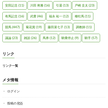
安田記念
(11)
川田 将雅
(16)
引退
(13)
戸崎 圭太
(23)
有馬記念
(16)
武豊
(46)
福永 祐一
(12)
種牡馬
(11)
競馬
(447)
菊花賞
(19)
藤田菜七子
(13)
調教師
(11)
議論
(23)
雑談
(26)
馬券
(12)
騎乗停止
(9)
騎手
(57)
リンク
リンク一覧
メタ情報
ログイン
投稿の
RSS