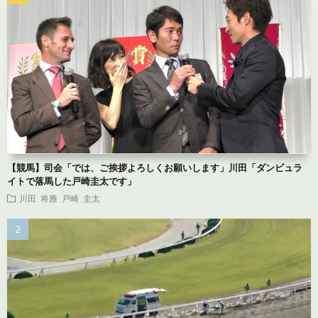
【競馬】司会「では、ご挨拶よろしくお願いします」川田「ダンビュラ
イトで落馬した戸崎圭太です」
川田 将雅
戸崎 圭太