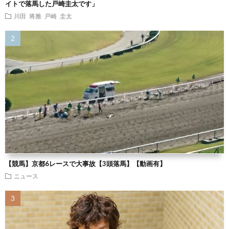
イトで落馬した戸崎圭太です」
川田 将雅
戸崎 圭太
【競馬】京都6レースで大事故【3頭落馬】【動画有】
ニュース