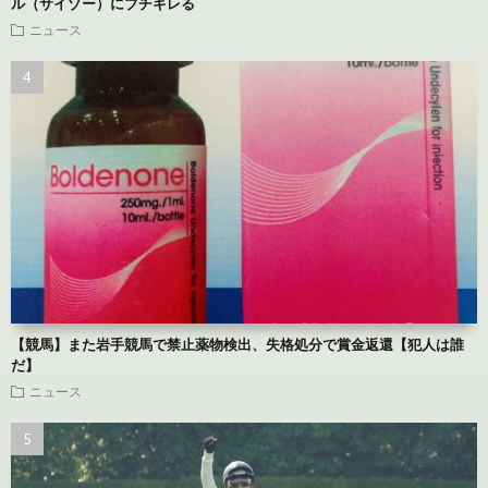
ル（サイゾー）にブチギレる
ニュース
【競馬】また岩手競馬で禁止薬物検出、失格処分で賞金返還【犯人は誰
だ】
ニュース