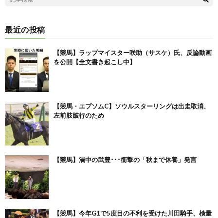
最近の投稿
【競馬】ラップマイスター咲助（サスケ）氏、反論動画
を公開【全文書き起こし中】
【競馬・エプソムC】ソウルスターリングは出走取消、
左前肢跛行のため
【競馬】渦中の武豊･･･衝撃の「秋まで休養」発言
【競馬】今年G1で5度目の不利を受けた川田騎手、検量