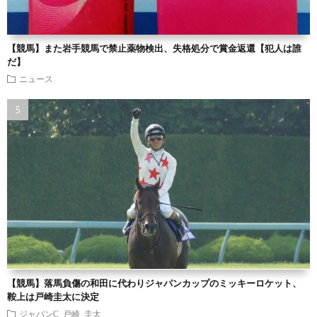
【競馬】また岩手競馬で禁止薬物検出、失格処分で賞金返還【犯人は誰
だ】
ニュース
【競馬】落馬負傷の和田に代わりジャパンカップのミッキーロケット、
鞍上は戸崎圭太に決定
ジャパンC
戸崎 圭太