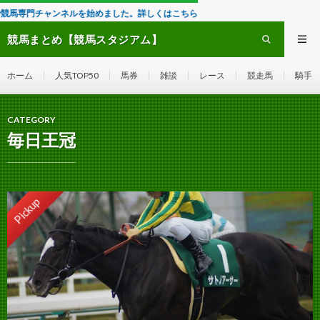
を始めました。詳しくはこちら
競馬まとめ【競馬スタジアム】
ホーム
人気TOP50
馬券
雑談
レース
競走馬
騎手
CATEGORY
毎日王冠
Pickup