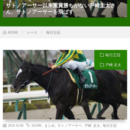
サトノアーサー以来重賞勝ちがない戸崎圭太さ
ん、サトノアーサーを飛ばす
レース
毎日王冠
HOME
毎日王冠
戸崎 圭太
2018.10.08
2018年
,
まとめ
,
サトノアーサー
,
戸崎 圭太
,
毎日王冠