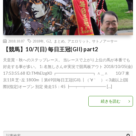
2018.10.07
2018年
,
G2
,
まとめ
,
アエロリット
,
サトノアーサー
【競馬】10/7(日) 毎日王冠(GII) part2
天皇賞・秋へのステップレース。 当レースで上がり上位の馬が本番でも
好走する事が多い。 1: 名無しさん＠実況で競馬板アウト 2018/10/05(金)
17:53:55.68 ID:TMhEIzgX0 ┏━━━━━━━━━┓ ∧＿∧ 10/7 東
京11R 芝･左 1800m ┃第69回毎日王冠(GII).┃（´∀｀ ）＜3歳以上(国
際)(指定)オープン 別定 発走15：45 ┣━┯━┯━━━━━ […]
続きを読む