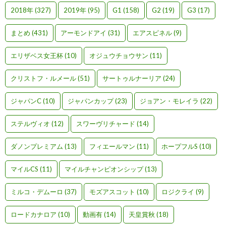
2018年
(327)
2019年
(95)
G1
(158)
G2
(19)
G3
(17)
まとめ
(431)
アーモンドアイ
(31)
エアスピネル
(9)
エリザベス女王杯
(10)
オジュウチョウサン
(11)
クリストフ・ルメール
(51)
サートゥルナーリア
(24)
ジャパンC
(10)
ジャパンカップ
(23)
ジョアン・モレイラ
(22)
ステルヴィオ
(12)
スワーヴリチャード
(14)
ダノンプレミアム
(13)
フィエールマン
(11)
ホープフルS
(10)
マイルCS
(11)
マイルチャンピオンシップ
(13)
ミルコ・デムーロ
(37)
モズアスコット
(10)
ロジクライ
(9)
ロードカナロア
(10)
動画有
(14)
天皇賞秋
(18)