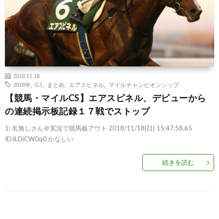
2018.11.18
2018年
,
G1
,
まとめ
,
エアスピネル
,
マイルチャンピオンシップ
【競馬・マイルCS】エアスピネル、デビューから
の連続掲示板記録１７戦でストップ
1: 名無しさん＠実況で競馬板アウト 2018/11/18(日) 15:47:58.65
ID:lLDiCW0q0 かなしい
続きを読む