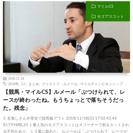
マイルCS
モズアスコット
2018.11.18
2018年
,
G1
,
まとめ
,
クリストフ・ルメール
,
マイルチャンピオンシップ
【競馬・マイルCS】ルメール「ぶつけられて、レ
ースが終わったね。もうちょっとで落ちそうだっ
た。残念」
1: 名無しさん＠実況で競馬板アウト 2018/11/18(日) 17:02:42.43
ID:T9Y6fBL20 １番人気のモズアスコットは４コーナーで前をカットされ
る不利があり、１３着に敗れた。 ルメールは「ぶつけられて、レースが