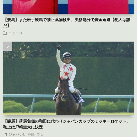
【競馬】また岩手競馬で禁止薬物検出、失格処分で賞金返還【犯人は誰
だ】
ニュース
【競馬】落馬負傷の和田に代わりジャパンカップのミッキーロケット、
鞍上は戸崎圭太に決定
ジャパンC
戸崎 圭太