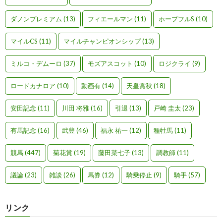
ダノンプレミアム
(13)
フィエールマン
(11)
ホープフルS
(10)
マイルCS
(11)
マイルチャンピオンシップ
(13)
ミルコ・デムーロ
(37)
モズアスコット
(10)
ロジクライ
(9)
ロードカナロア
(10)
動画有
(14)
天皇賞秋
(18)
安田記念
(11)
川田 将雅
(16)
引退
(13)
戸崎 圭太
(23)
有馬記念
(16)
武豊
(46)
福永 祐一
(12)
種牡馬
(11)
競馬
(447)
菊花賞
(19)
藤田菜七子
(13)
調教師
(11)
議論
(23)
雑談
(26)
馬券
(12)
騎乗停止
(9)
騎手
(57)
リンク