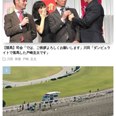
【競馬】司会「では、ご挨拶よろしくお願いします」川田「ダンビュラ
イトで落馬した戸崎圭太です」
川田 将雅
戸崎 圭太