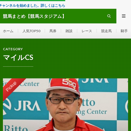
はこちら
競馬まとめ【競馬スタジアム】
ホーム
人気TOP50
馬券
雑談
レース
競走馬
騎手
CATEGORY
マイルCS
Pickup