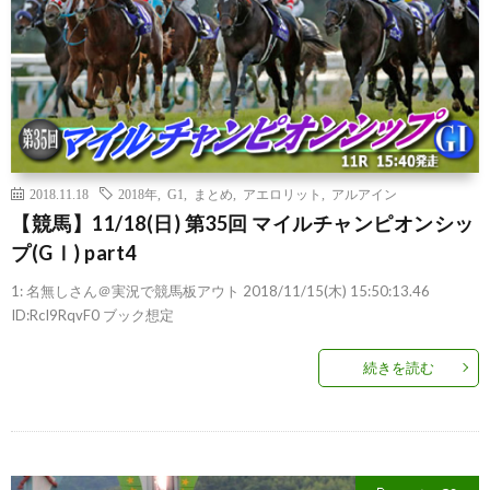
2018.11.18
2018年
,
G1
,
まとめ
,
アエロリット
,
アルアイン
【競馬】11/18(日) 第35回 マイルチャンピオンシッ
プ(GⅠ) part4
1: 名無しさん＠実況で競馬板アウト 2018/11/15(木) 15:50:13.46
ID:RcI9RqvF0 ブック想定
続きを読む