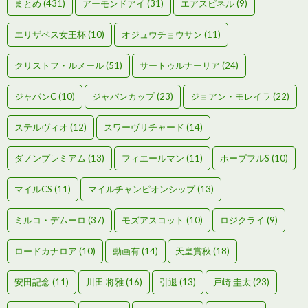
まとめ
(431)
アーモンドアイ
(31)
エアスピネル
(9)
エリザベス女王杯
(10)
オジュウチョウサン
(11)
クリストフ・ルメール
(51)
サートゥルナーリア
(24)
ジャパンC
(10)
ジャパンカップ
(23)
ジョアン・モレイラ
(22)
ステルヴィオ
(12)
スワーヴリチャード
(14)
ダノンプレミアム
(13)
フィエールマン
(11)
ホープフルS
(10)
マイルCS
(11)
マイルチャンピオンシップ
(13)
ミルコ・デムーロ
(37)
モズアスコット
(10)
ロジクライ
(9)
ロードカナロア
(10)
動画有
(14)
天皇賞秋
(18)
安田記念
(11)
川田 将雅
(16)
引退
(13)
戸崎 圭太
(23)