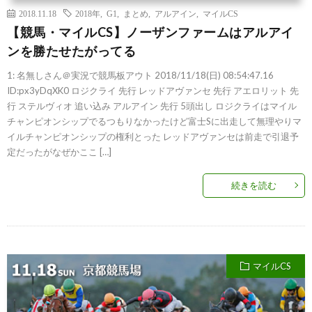
2018.11.18
2018年
,
G1
,
まとめ
,
アルアイン
,
マイルCS
【競馬・マイルCS】ノーザンファームはアルアイ
ンを勝たせたがってる
1: 名無しさん＠実況で競馬板アウト 2018/11/18(日) 08:54:47.16
ID:px3yDqXK0 ロジクライ 先行 レッドアヴァンセ 先行 アエロリット 先
行 ステルヴィオ 追い込み アルアイン 先行 5頭出し ロジクライはマイル
チャンピオンシップでるつもりなかったけど富士Sに出走して無理やりマ
イルチャンピオンシップの権利とった レッドアヴァンセは前走で引退予
定だったがなぜかここ […]
続きを読む
マイルCS