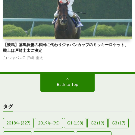
【競馬】落馬負傷の和田に代わりジャパンカップのミッキーロケット、
鞍上は戸崎圭太に決定
ジャパンC
戸崎 圭太
Back to Top
タグ
2018年
(327)
2019年
(95)
G1
(158)
G2
(19)
G3
(17)