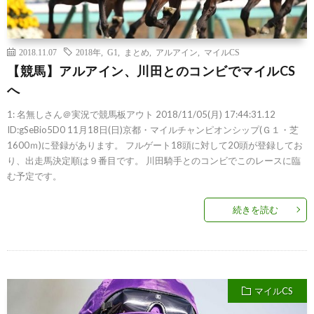
2018.11.07
2018年
,
G1
,
まとめ
,
アルアイン
,
マイルCS
【競馬】アルアイン、川田とのコンビでマイルCS
へ
1: 名無しさん＠実況で競馬板アウト 2018/11/05(月) 17:44:31.12
ID:gSeBio5D0 11月18日(日)京都・マイルチャンピオンシップ(Ｇ１・芝
1600ｍ)に登録があります。 フルゲート18頭に対して20頭が登録してお
り、出走馬決定順は９番目です。 川田騎手とのコンビでこのレースに臨
む予定です。
続きを読む
マイルCS