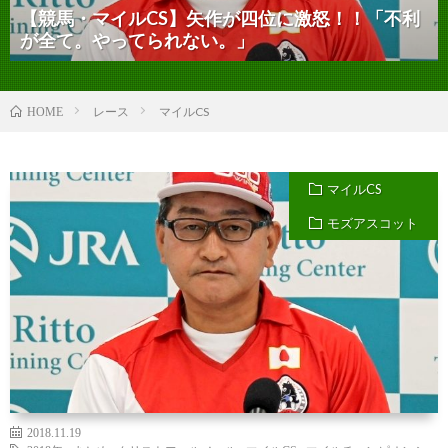
【競馬・マイルCS】矢作が四位に激怒！！「不利
が全て。やってられない。」
レース
マイルCS
HOME
マイルCS
モズアスコット
2018.11.19