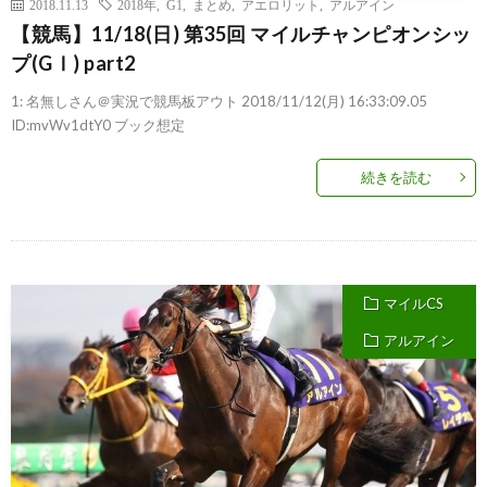
2018.11.13
2018年
,
G1
,
まとめ
,
アエロリット
,
アルアイン
【競馬】11/18(日) 第35回 マイルチャンピオンシッ
プ(GⅠ) part2
1: 名無しさん＠実況で競馬板アウト 2018/11/12(月) 16:33:09.05
ID:mvWv1dtY0 ブック想定
続きを読む
マイルCS
アルアイン