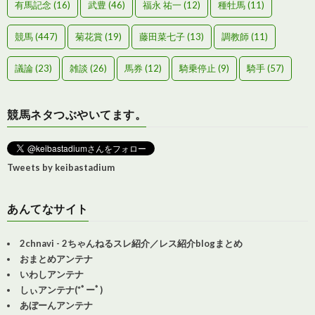
有馬記念
(16)
武豊
(46)
福永 祐一
(12)
種牡馬
(11)
競馬
(447)
菊花賞
(19)
藤田菜七子
(13)
調教師
(11)
議論
(23)
雑談
(26)
馬券
(12)
騎乗停止
(9)
騎手
(57)
競馬ネタつぶやいてます。
Tweets by keibastadium
あんてなサイト
2chnavi - 2ちゃんねるスレ紹介／レス紹介blogまとめ
おまとめアンテナ
いわしアンテナ
しぃアンテナ(*ﾟーﾟ)
あぼーんアンテナ