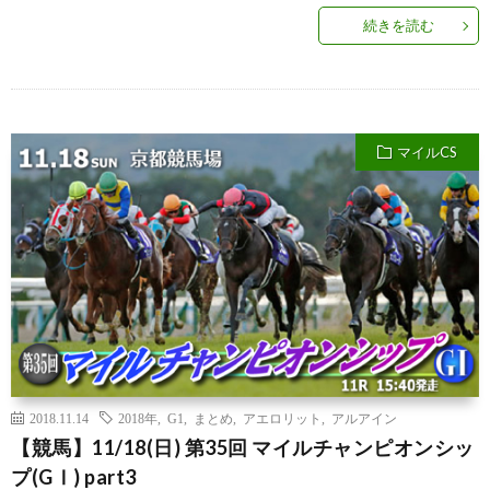
続きを読む
マイルCS
2018.11.14
2018年
,
G1
,
まとめ
,
アエロリット
,
アルアイン
【競馬】11/18(日) 第35回 マイルチャンピオンシッ
プ(GⅠ) part3