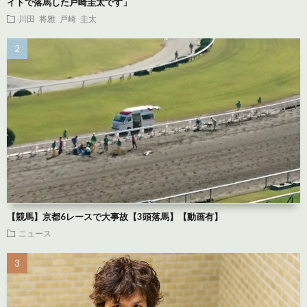
イトで落馬した戸崎圭太です」
川田 将雅
戸崎 圭太
【競馬】京都6レースで大事故【3頭落馬】【動画有】
ニュース