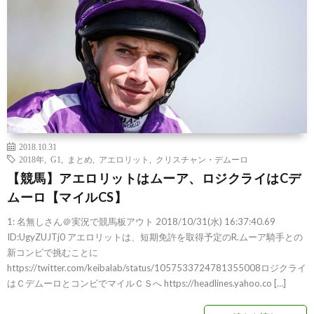
2018.10.31
2018年
,
G1
,
まとめ
,
アエロリット
,
クリスチャン・デムーロ
【競馬】アエロリットはムーア、ロジクライはCデ
ムーロ【マイルCS】
1: 名無しさん＠実況で競馬板アウト 2018/10/31(水) 16:37:40.69
ID:UgyZUJTj0 アエロリットは、短期免許を取得予定のR.ムーア騎手との
新コンビで挑むことに
https://twitter.com/keibalab/status/1057533724781355008ロジクライ
はＣデムーロとコンビでマイルＣＳへ https://headlines.yahoo.co […]