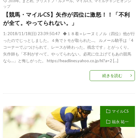
2018年
,
まとめ
,
クリストフ・ルメール
,
マイルCS
,
マイルチャンピオンシ
ップ
【競馬・マイルCS】矢作が四位に激怒！！「不利
が全て。やってられない。」
1: 2018/11/18(日) 23:39:50.47 ◆１８着＝レーヌミノル（四位）他が行
ったのでじっとしました。４角でトモが取られた…。 ルメール騎手は「4
コーナーでぶつけられて、レースが終わった。残念です」とがっくり。
矢作師も「不利がすべて。やってられない。必死に仕上げてもあの競馬
なら…」と悔しがった。 https://headlines.yahoo.co.jp/hl?a=2 […]
続きを読む
マイルCS
福永 祐一