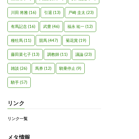
川田 将雅
(16)
引退
(13)
戸崎 圭太
(23)
有馬記念
(16)
武豊
(46)
福永 祐一
(12)
種牡馬
(11)
競馬
(447)
菊花賞
(19)
藤田菜七子
(13)
調教師
(11)
議論
(23)
雑談
(26)
馬券
(12)
騎乗停止
(9)
騎手
(57)
リンク
リンク一覧
メタ情報