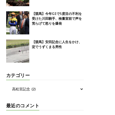
【競馬】今年G1で5度目の不利を
受けた川田騎手、検量室前で声を
荒らげて怒りを爆発
【競馬】安田記念に人生をかけ、
淀でうずくまる男性
カテゴリー
最近のコメント