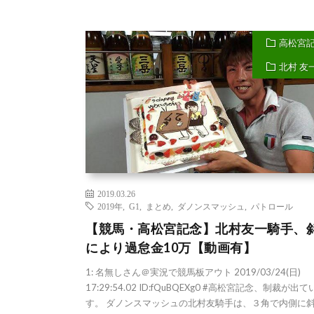
高松宮
北村 友
2019.03.26
2019年
,
G1
,
まとめ
,
ダノンスマッシュ
,
パトロール
【競馬・高松宮記念】北村友一騎手、
により過怠金10万【動画有】
1: 名無しさん＠実況で競馬板アウト 2019/03/24(日)
17:29:54.02 ID:fQuBQEXg0 #高松宮記念、制裁が出
す。 ダノンスマッシュの北村友騎手は、３角で内側に