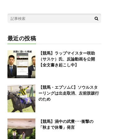
最近の投稿
【競馬】ラップマイスター咲助
（サスケ）氏、反論動画を公開
【全文書き起こし中】
【競馬・エプソムC】ソウルスタ
ーリングは出走取消、左前肢跛行
のため
【競馬】渦中の武豊･･･衝撃の
「秋まで休養」発言