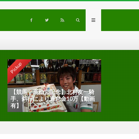
Pickup
【競馬・高松宮記念】北村友一騎
手、斜行により過怠金10万【動画
有】