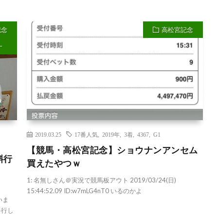
記念
高松宮記念
一
2019.03.25
17番人気
,
2019年
,
3着
,
4367
,
G1
【競馬・高松宮記念】ショウナンアンセム
斜行
買えたやつｗ
1: 名無しさん＠実況で競馬板アウト 2019/03/24(日)
15:44:52.09 ID:w7mLG4nT0 いるのかよ
ていま
斜行し