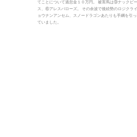
てことについて過怠金１０万円。 被害馬は⑨ナックビ
ス、⑥アレスバローズ。 その余波で後続勢のロジクラ
ョウナンアンセム、スノードラゴンあたりも手綱を引っ
ていました。