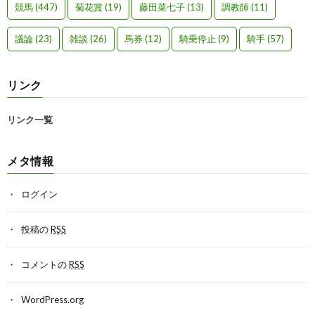
競馬
(447)
菊花賞
(19)
藤田菜七子
(13)
調教師
(11)
議論
(23)
雑談
(26)
馬券
(12)
騎乗停止
(9)
騎手
(57)
リンク
リンク一覧
メタ情報
ログイン
投稿の
RSS
コメントの
RSS
WordPress.org