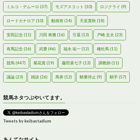
ミルコ・デムーロ
(37)
モズアスコット
(10)
ロジクライ
(9)
ロードカナロア
(10)
動画有
(14)
天皇賞秋
(18)
安田記念
(11)
川田 将雅
(16)
引退
(13)
戸崎 圭太
(23)
有馬記念
(16)
武豊
(46)
福永 祐一
(12)
種牡馬
(11)
競馬
(447)
菊花賞
(19)
藤田菜七子
(13)
調教師
(11)
議論
(23)
雑談
(26)
馬券
(12)
騎乗停止
(9)
騎手
(57)
競馬ネタつぶやいてます。
Tweets by keibastadium
あんてなサイト