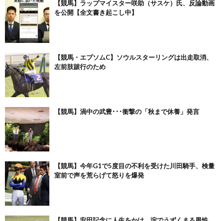
【競馬】ラップマイスター咲助（サスケ）氏、反論動画
を公開【全文書き起こし中】
【競馬・エプソムC】ソウルスターリングは出走取消、
左前肢跛行のため
【競馬】渦中の武豊･･･衝撃の「秋まで休養」発言
【競馬】今年G1で5度目の不利を受けた川田騎手、検量
室前で声を荒らげて怒りを爆発
【競馬】安田記念に人生をかけ、淀でうずくまる男性