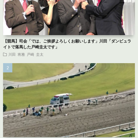
【競馬】司会「では、ご挨拶よろしくお願いします」川田「ダンビュラ
イトで落馬した戸崎圭太です」
川田 将雅
戸崎 圭太