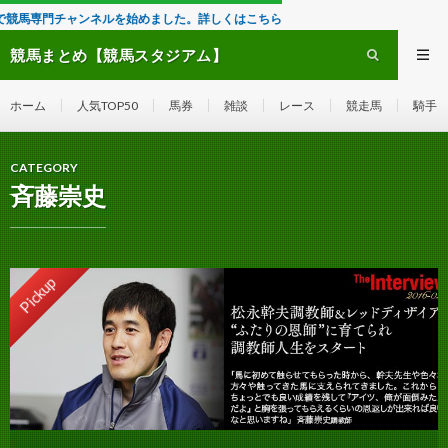
ンネルを始めました。詳しくはこちら
競馬まとめ【競馬スタジアム】
ホーム
人気TOP50
馬券
雑談
レース
競走馬
騎手
CATEGORY
斉藤崇史
Pickup