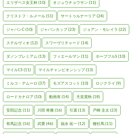
エリザベス女王杯
(10)
オジュウチョウサン
(11)
クリストフ・ルメール
(51)
サートゥルナーリア
(24)
ジャパンC
(10)
ジャパンカップ
(23)
ジョアン・モレイラ
(22)
ステルヴィオ
(12)
スワーヴリチャード
(14)
ダノンプレミアム
(13)
フィエールマン
(11)
ホープフルS
(10)
マイルCS
(11)
マイルチャンピオンシップ
(13)
ミルコ・デムーロ
(37)
モズアスコット
(10)
ロジクライ
(9)
ロードカナロア
(10)
動画有
(14)
天皇賞秋
(18)
安田記念
(11)
川田 将雅
(16)
引退
(13)
戸崎 圭太
(23)
有馬記念
(16)
武豊
(46)
福永 祐一
(12)
種牡馬
(11)