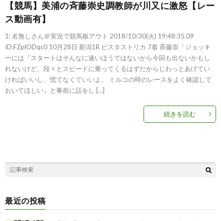
【競馬】美浦の斉藤崇史調教師が川又に激怒【レー
ス動画有】
1: 名無しさん＠実況で競馬板アウト 2018/10/30(火) 19:48:35.09
ID:FZplODqc0 10月28日 新潟1R ビスタストリカ 7着 斉藤崇「ジョッキ
ーには『スタートはそんなに速いほうではないから今回も出ないかもし
れないけど、段々とスピードに乗ってくるはずだからじわっとあげてい
ければいいし、慌てなくていいよ。 ミルコの時のレースをよく確認して
おいてほしい』と事前に話をし […]
続きを読む
最近の投稿