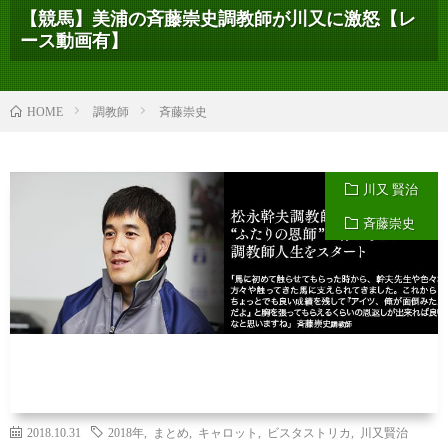
【競馬】美浦の斉藤崇史調教師が川又に激怒【レ
ース動画有】
調教師
斉藤崇史
HOME
川又 賢治
斉藤崇史
2018.10.31
2018年
,
まとめ
,
キャロット
,
ビスタストリカ
,
川又賢治