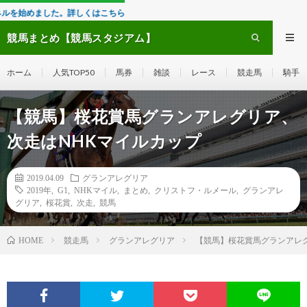
した。詳しくはこちら
競馬まとめ【競馬スタジアム】
ホーム
人気TOP50
馬券
雑談
レース
競走馬
騎手
【競馬】桜花賞馬グランアレグリア、
次走はNHKマイルカップ
2019.04.09
グランアレグリア
2019年
,
G1
,
NHKマイル
,
まとめ
,
クリストフ・ルメール
,
グランアレ
グリア
,
桜花賞
,
次走
,
競馬
競走馬
グランアレグリア
【競馬】桜花賞馬グランアレ
HOME