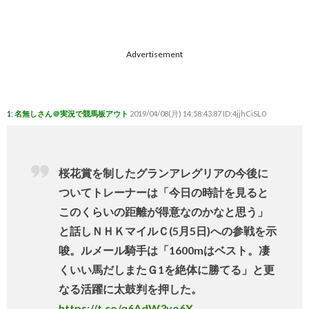
Advertisement
1:
名無しさん＠実況で競馬板アウト
2019/04/08(月) 14:58:43.87 ID:4jjhCiSL0
桜花賞を制したグランアレグリアの今後に
ついてトレーナーは「今日の時計を見ると
このくらいの距離が得意なのかなと思う」
と話しＮＨＫマイルＣ(5月5日)への参戦を示
唆。ルメール騎手は「1600mはベスト。凄
くいい馬だしまたＧ1を絶体に勝てる」と更
なる活躍に太鼓判を押した。
https://t.co/q6AdW3yo6X