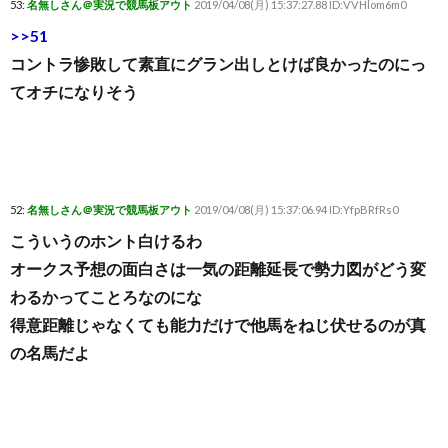
53:
名無しさん＠実況で競馬板アウト
2019/04/08(月) 15:37:27.88 ID:VVHlom6m0
>>51
コントラ惨敗して素直にグラン出しとけば良かったのにっ
てオチになりそう
52:
名無しさん＠実況で競馬板アウト
2019/04/08(月) 15:37:06.94 ID:YfpBRfRs0
こういうのホント白けるわ
オークス予想の面白さは一気の距離延長で勢力図がどう変
わるかってことろなのにな
得意距離じゃなくても能力だけで他馬をねじ伏せるのが真
の名馬だよ