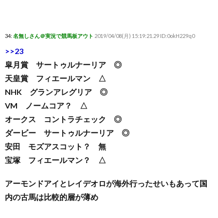
34:
名無しさん＠実況で競馬板アウト
2019/04/08(月) 15:19:21.29 ID:0okH229q0
>>23
皐月賞 サートゥルナーリア ◎
天皇賞 フィエールマン △
NHK グランアレグリア ◎
VM ノームコア？ △
オークス コントラチェック ◎
ダービー サートゥルナーリア ◎
安田 モズアスコット？ 無
宝塚 フィエールマン？ △
アーモンドアイとレイデオロが海外行ったせいもあって国
内の古馬は比較的層が薄め