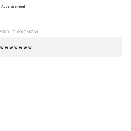
Advertisement
2:30.31 ID:+XAQMiGb0
ｗｗｗｗｗｗｗ