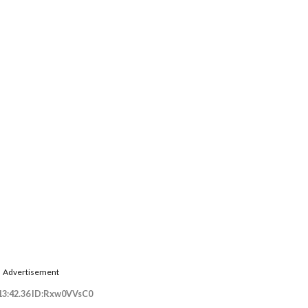
Advertisement
13:42.36 ID:Rxw0VVsC0