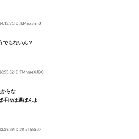
14:13.31 ID:IkMex5rm0
うでもないん？
:16:55.32 ID:FMhmeXJB0
たからな
ば手段は選ばんよ
13:39.89 ID:2KnT65Ss0