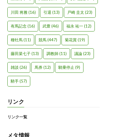
川田 将雅
(16)
引退
(13)
戸崎 圭太
(23)
有馬記念
(16)
武豊
(46)
福永 祐一
(12)
種牡馬
(11)
競馬
(447)
菊花賞
(19)
藤田菜七子
(13)
調教師
(11)
議論
(23)
雑談
(26)
馬券
(12)
騎乗停止
(9)
騎手
(57)
リンク
リンク一覧
メタ情報