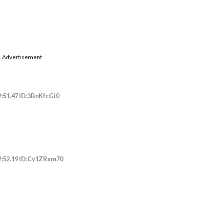
Advertisement
2:51.47 ID:3BnKfcGi0
2:52.19 ID:Cy1ZRxm70