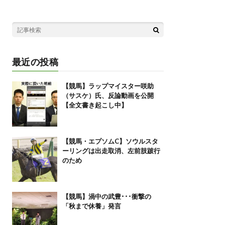
最近の投稿
【競馬】ラップマイスター咲助
（サスケ）氏、反論動画を公開
【全文書き起こし中】
【競馬・エプソムC】ソウルスタ
ーリングは出走取消、左前肢跛行
のため
【競馬】渦中の武豊･･･衝撃の
「秋まで休養」発言