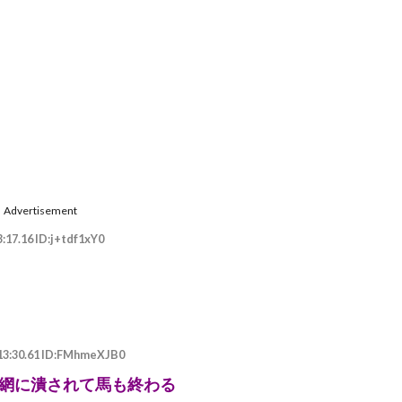
Advertisement
:17.16 ID:j+tdf1xY0
:13:30.61 ID:FMhmeXJB0
網に潰されて馬も終わる