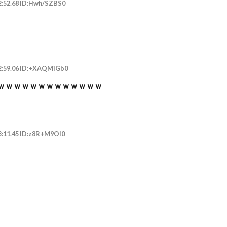
2:52.68 ID:Hwh/SZBS0
12:59.06 ID:+XAQMiGb0
ｗｗｗｗｗｗｗｗｗｗｗｗｗ
3:11.45 ID:z8R+M9OI0