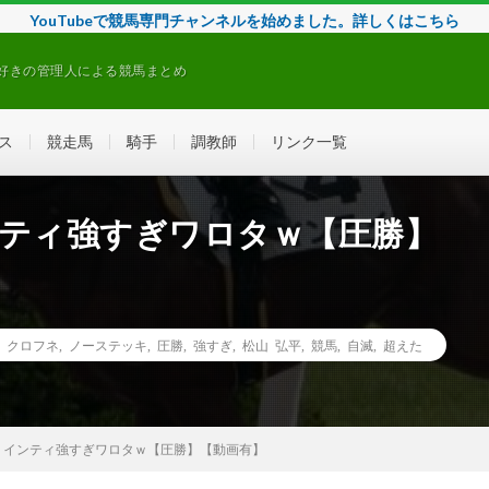
YouTubeで競馬専門チャンネルを始めました。詳しくはこちら
好きの管理人による競馬まとめ
ス
競走馬
騎手
調教師
リンク一覧
ンティ強すぎワロタｗ【圧勝】
,
クロフネ
,
ノーステッキ
,
圧勝
,
強すぎ
,
松山 弘平
,
競馬
,
自滅
,
超えた
】インティ強すぎワロタｗ【圧勝】【動画有】