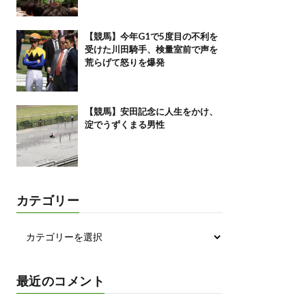
【競馬】今年G1で5度目の不利を
受けた川田騎手、検量室前で声を
荒らげて怒りを爆発
【競馬】安田記念に人生をかけ、
淀でうずくまる男性
カテゴリー
最近のコメント