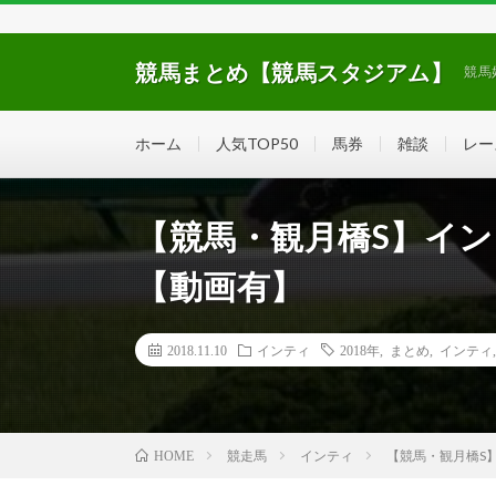
競馬まとめ【競馬スタジアム】
競馬
ホーム
人気TOP50
馬券
雑談
レー
【競馬・観月橋S】イ
【動画有】
2018.11.10
インティ
2018年
,
まとめ
,
インティ
競走馬
インティ
【競馬・観月橋S
HOME