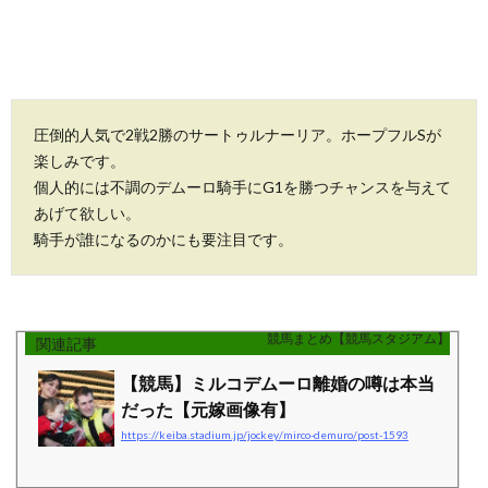
圧倒的人気で2戦2勝のサートゥルナーリア。ホープフルSが
楽しみです。
個人的には不調のデムーロ騎手にG1を勝つチャンスを与えて
あげて欲しい。
騎手が誰になるのかにも要注目です。
競馬まとめ【競馬スタジアム】
【競馬】ミルコデムーロ離婚の噂は本当
だった【元嫁画像有】
https://keiba.stadium.jp/jockey/mirco-demuro/post-1593