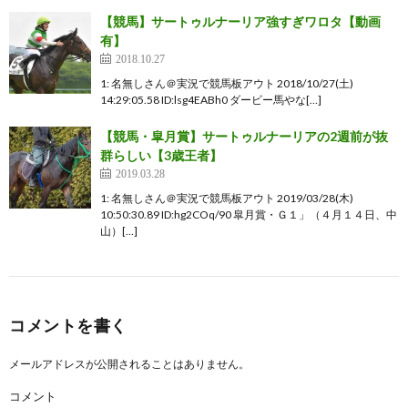
【競馬】サートゥルナーリア強すぎワロタ【動画
有】
2018.10.27
1: 名無しさん＠実況で競馬板アウト 2018/10/27(土)
14:29:05.58 ID:lsg4EABh0 ダービー馬やな[…]
【競馬・皐月賞】サートゥルナーリアの2週前が抜
群らしい【3歳王者】
2019.03.28
1: 名無しさん＠実況で競馬板アウト 2019/03/28(木)
10:50:30.89 ID:hg2COq/90 皐月賞・Ｇ１」（４月１４日、中
山）[…]
コメントを書く
メールアドレスが公開されることはありません。
コメント