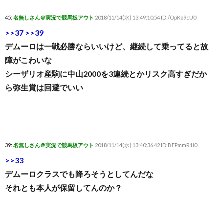
45:
名無しさん＠実況で競馬板アウト
2018/11/14(水) 13:49:10.54 ID:/OpKo9cU0
>>37
>>39
デムーロは一戦必勝ならいいけど、継続して乗ってると故
障がこわいな
シーザリオ産駒に中山2000を3連続とかリスク高すぎだか
ら弥生賞は回避でいい
39:
名無しさん＠実況で競馬板アウト
2018/11/14(水) 13:40:36.42 ID:BFPmmR1l0
>>33
デムーロクラスでも降ろそうとしてんだな
それとも本人が保留してんのか？