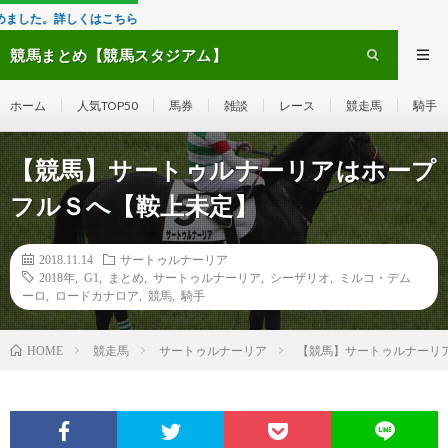
くはこちら
競馬まとめ【競馬スタジアム】
ホーム
人気TOP50
馬券
雑談
レース
競走馬
騎手
【競馬】サートゥルナーリアはホープ
フルＳへ【鞍上未定】
2018.11.14
サートゥルナーリア
2018年
,
G1
,
まとめ
,
サートゥルナーリア
,
シーザリオ
,
ミルコ・デム
ーロ
,
ロードカナロア
,
競馬
,
騎手
競走馬
サートゥルナーリア
【競馬】サートゥルナーリ
HOME