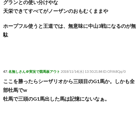
グランとの使い分けやな
天栄できてすべてがノーザンのおもむくままや
ホープフル使うと王道では、無意味に中山3戦になるのが無
駄
47:
名無しさん＠実況で競馬板アウト
2018/11/14(水) 13:50:21.84 ID:OlYA8Qq/0
ここを勝ったらシーザリオから三頭目のG1馬か。しかも全
部牡馬でw
牡馬で三頭のG1馬出した馬は記憶にないなぁ。