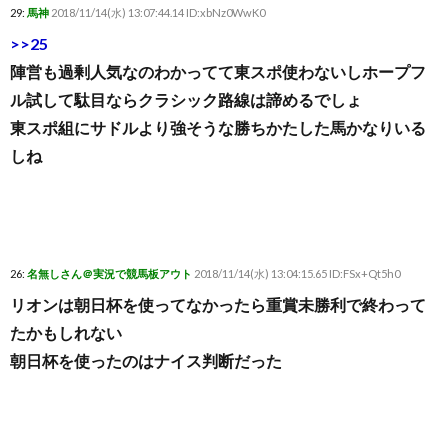
29:
馬神
2018/11/14(水) 13:07:44.14 ID:xbNz0WwK0
>>25
陣営も過剰人気なのわかってて東スポ使わないしホープフ
ル試して駄目ならクラシック路線は諦めるでしょ
東スポ組にサドルより強そうな勝ちかたした馬かなりいる
しね
26:
名無しさん＠実況で競馬板アウト
2018/11/14(水) 13:04:15.65 ID:FSx+Qt5h0
リオンは朝日杯を使ってなかったら重賞未勝利で終わって
たかもしれない
朝日杯を使ったのはナイス判断だった