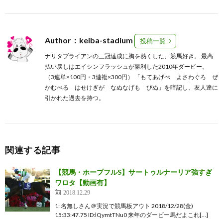
Author：keiba-stadium
投稿一覧
ナリタブライアンの三冠達成に胸を熱くした、競馬好き。 最高
払い戻しはエイシンフラッシュが勝利した2010年ダービー。
（3連単×100円・3連複×300円） 「もてあげぺ よさわぐろ ぜ
かむべる はせけぎが なぬなげも びぬ」を暗記し、友人達に
引かれた過去を持つ。
関連する記事
【競馬・ホープフルS】サートゥルナーリア強すぎ
ワロタ【動画有】
2018.12.29
1: 名無しさん＠実況で競馬板アウト 2018/12/28(金)
15:33:47.75 ID:lQymtTNu0 来年のダービー馬だよこれ[…]