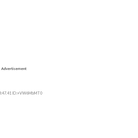
Advertisement
23:47.41 ID:+VW6MbMT0