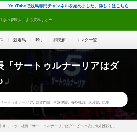
YouTubeで競馬専門チャンネルを始めました。詳しくはこちら
好きの管理人による競馬まとめ
ス
競走馬
騎手
調教師
リンク一覧
長「サートゥルナーリアはダ
も」
サートゥルナーリア
,
凱旋門賞
,
東京優駿
,
海外挑戦
,
皐月賞
,
競馬
】キャロット社長「サートゥルナーリアはダービーの後に海外挑戦も」