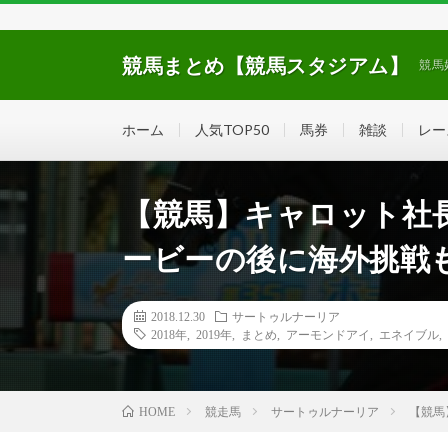
競馬まとめ【競馬スタジアム】
競馬
ホーム
人気TOP50
馬券
雑談
レー
【競馬】キャロット社
ービーの後に海外挑戦
2018.12.30
サートゥルナーリア
2018年
,
2019年
,
まとめ
,
アーモンドアイ
,
エネイブル
,
競走馬
サートゥルナーリア
【競馬
HOME