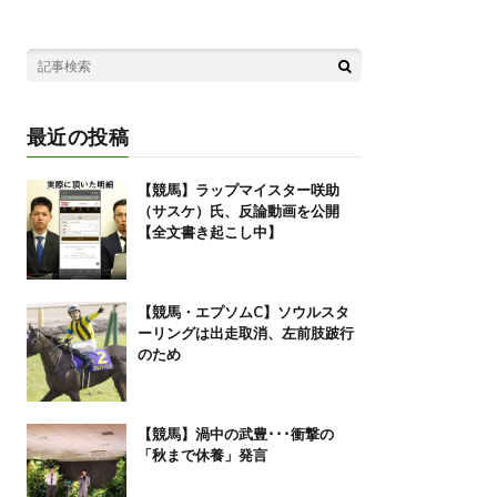
最近の投稿
【競馬】ラップマイスター咲助
（サスケ）氏、反論動画を公開
【全文書き起こし中】
【競馬・エプソムC】ソウルスタ
ーリングは出走取消、左前肢跛行
のため
【競馬】渦中の武豊･･･衝撃の
「秋まで休養」発言