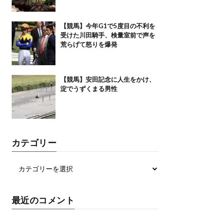
【競馬】今年G1で5度目の不利を
受けた川田騎手、検量室前で声を
荒らげて怒りを爆発
【競馬】安田記念に人生をかけ、
淀でうずくまる男性
カテゴリー
最近のコメント