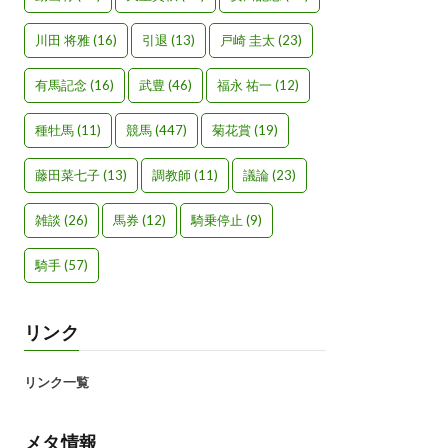
川田 将雅
(16)
引退
(13)
戸崎 圭太
(23)
有馬記念
(16)
武豊
(46)
福永 祐一
(12)
種牡馬
(11)
競馬
(447)
菊花賞
(19)
藤田菜七子
(13)
調教師
(11)
議論
(23)
雑談
(26)
馬券
(12)
騎乗停止
(9)
騎手
(57)
リンク
リンク一覧
メタ情報