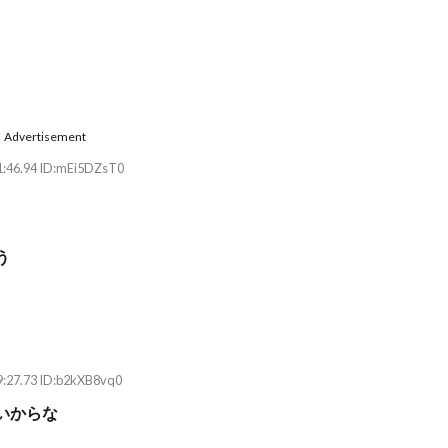
Advertisement
1:46.94 ID:mEi5DZsT0
う
9:27.73 ID:b2kXB8vq0
いからな