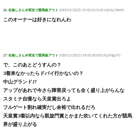
26:
名無しさん＠実況で競馬板アウト
2018/12/23(日) 19:03:20.76 ID:IQHSLOW40
このオーナーは好きになれんわ
27:
名無しさん＠実況で競馬板アウト
2018/12/23(日) 19:03:28.03 ID:KpJf0gcF0
で、このあとどうすんの？
3着来なかったらドバイ行かないの？
中山グランドJ?
アップがあれで今さら障害戻っても全く盛り上がらんな
スタミナ自慢なら天皇賞出ろよ
フルゲート割れ確実だし余裕で出れるだろ
天皇賞3着以内なら凱旋門賞とかまた吹いてくれた方が競馬
界が盛り上がる