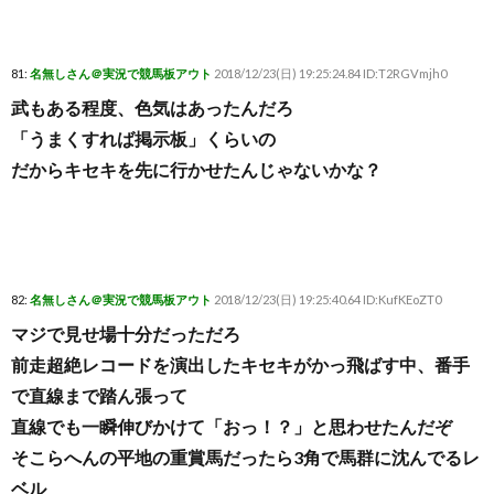
81:
名無しさん＠実況で競馬板アウト
2018/12/23(日) 19:25:24.84 ID:T2RGVmjh0
武もある程度、色気はあったんだろ
「うまくすれば掲示板」くらいの
だからキセキを先に行かせたんじゃないかな？
82:
名無しさん＠実況で競馬板アウト
2018/12/23(日) 19:25:40.64 ID:KufKEoZT0
マジで見せ場十分だっただろ
前走超絶レコードを演出したキセキがかっ飛ばす中、番手
で直線まで踏ん張って
直線でも一瞬伸びかけて「おっ！？」と思わせたんだぞ
そこらへんの平地の重賞馬だったら3角で馬群に沈んでるレ
ベル