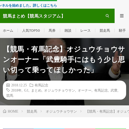
ました。詳しくはこちら
競馬まとめ【競馬スタジアム】
ホーム
人気TOP50
馬券
雑談
レース
競走馬
騎手
【競馬・有馬記念】オジュウチョウサ
ンオーナー「武豊騎手にはもう少し思
い切って乗ってほしかった」
2018.12.25
有馬記念
2018年
,
G1
,
まとめ
,
オジュウチョウサン
,
オーナー
,
有馬記念
,
武豊
,
競馬
競走馬
オジュウチョウサン
【競馬・有馬記念】オジュ
HOME