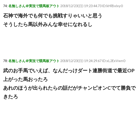
74:
名無しさん＠実況で競馬板アウト
2018/12/23(日) 19:23:44.73 ID:kHlBxIxy0
石神で海外でも何でも挑戦すりゃいいと思う
そうしたら馬以外みんな幸せになれるし
78:
名無しさん＠実況で競馬板アウト
2018/12/23(日) 19:24:29.67 ID:xL2ExVwn0
武のお手馬でいえば、なんだっけダート連勝街道で最近OP
上がった馬おったろ
あれのほうが出られたらの話だがチャンピオンCでて勝負で
きたろ