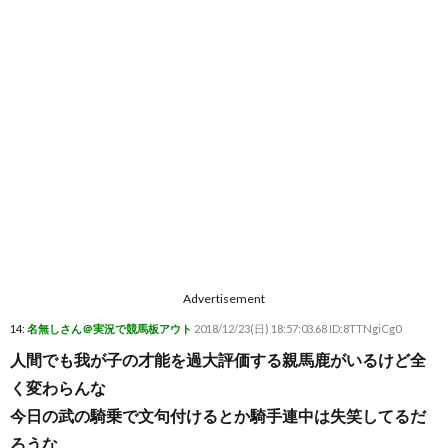
Advertisement
14:
名無しさん＠実況で競馬板アウト
2018/12/23(日) 18:57:03.68 ID:8TTNgiCg0
人間でも我が子の才能を過大評価する親馬鹿がいるけど全
く変わらんな
今日の武の騎乗で文句付けるとか騎手連中は失笑してるだ
ろうな