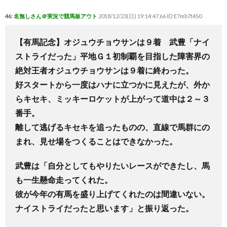
46:
名無しさん＠実況で競馬板アウト
2018/12/23(日) 19:14:47.66 ID:E7mb7t4S0
【有馬記念】オジュウチョウサンは９着 武豊「ナイ
ストライだった」平地Ｇ１初制覇を目指した障害界の
絶対王者オジュウチョウサンは９着に終わった。
好スタートから一度はハナに立つかに見えたが、外か
らキセキ、ミッキーロケットが上がって道中は２～３
番手。
離して逃げるキセキを追ったものの、直線で馬群にの
まれ、見せ場をつくることはできなかった。
武豊は「自分としてもやりたいレースができたし、馬
も一生懸命走ってくれた。
彼が今年の有馬を盛り上げてくれたのは間違いない。
ナイストライだったと思います」と振り返った。