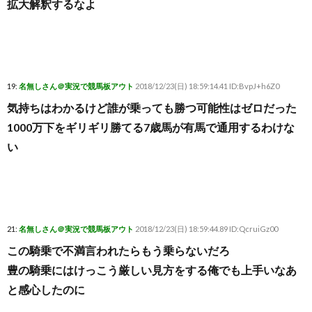
拡大解釈するなよ
19:
名無しさん＠実況で競馬板アウト
2018/12/23(日) 18:59:14.41 ID:BvpJ+h6Z0
気持ちはわかるけど誰が乗っても勝つ可能性はゼロだった
1000万下をギリギリ勝てる7歳馬が有馬で通用するわけな
い
21:
名無しさん＠実況で競馬板アウト
2018/12/23(日) 18:59:44.89 ID:QcruiGz00
この騎乗で不満言われたらもう乗らないだろ
豊の騎乗にはけっこう厳しい見方をする俺でも上手いなあ
と感心したのに