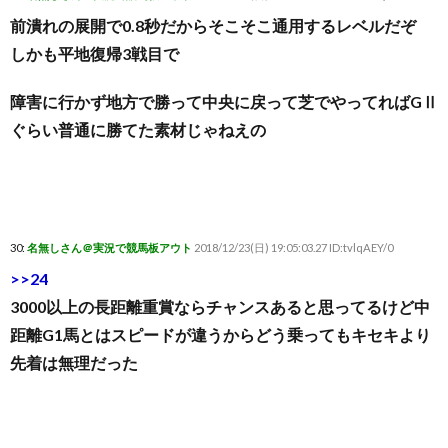
前潰れの展開で0.8秒だからそこそこ通用するレベルだぞ
しかも平地復帰3戦目で
障害に行かず地方で勝って中央に戻って芝でやってればGⅡ
ぐらい普通に勝てた素材じゃねえの
30:
名無しさん＠実況で競馬板アウト
2018/12/23(日) 19:05:03.27 ID:tvlqAEY/0
>>24
3000以上の長距離重賞ならチャンスあると思ってるけど中
距離G1馬とはスピードが違うからどう乗ってもキセキより
先着は無理だった