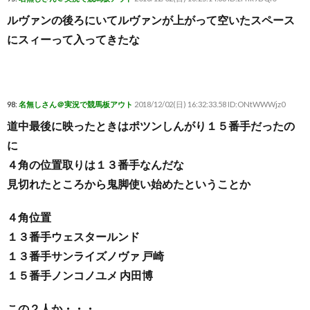
ルヴァンの後ろにいてルヴァンが上がって空いたスペース
にスィーって入ってきたな
98:
名無しさん＠実況で競馬板アウト
2018/12/02(日) 16:32:33.58 ID:ONtWWWjz0
道中最後に映ったときはポツンしんがり１５番手だったの
に
４角の位置取りは１３番手なんだな
見切れたところから鬼脚使い始めたということか
４角位置
１３番手ウェスタールンド
１３番手サンライズノヴァ 戸崎
１５番手ノンコノユメ 内田博
この２人か・・・