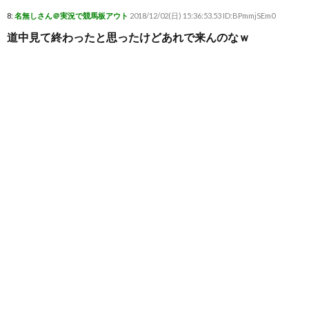
8:
名無しさん＠実況で競馬板アウト
2018/12/02(日) 15:36:53.53 ID:BPmmjSEm0
道中見て終わったと思ったけどあれで来んのなｗ