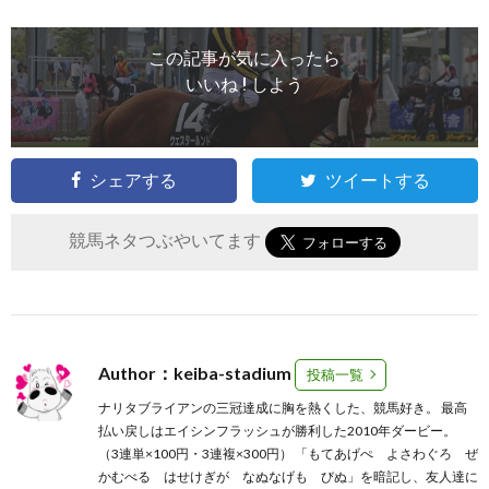
この記事が気に入ったら
いいね ! しよう
シェアする
ツイートする
競馬ネタつぶやいてます
Author：keiba-stadium
投稿一覧
ナリタブライアンの三冠達成に胸を熱くした、競馬好き。 最高
払い戻しはエイシンフラッシュが勝利した2010年ダービー。
（3連単×100円・3連複×300円） 「もてあげぺ よさわぐろ ぜ
かむべる はせけぎが なぬなげも びぬ」を暗記し、友人達に