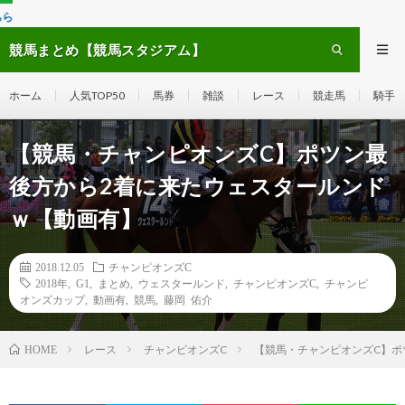
YouTub
競馬まとめ【競馬スタジアム】
ホーム
人気TOP50
馬券
雑談
レース
競走馬
騎手
【競馬・チャンピオンズC】ポツン最
後方から2着に来たウェスタールンド
ｗ【動画有】
2018.12.05
チャンピオンズC
2018年
,
G1
,
まとめ
,
ウェスタールンド
,
チャンピオンズC
,
チャンピ
オンズカップ
,
動画有
,
競馬
,
藤岡 佑介
レース
チャンピオンズC
【競馬・チャンピオンズC】ポ
HOME