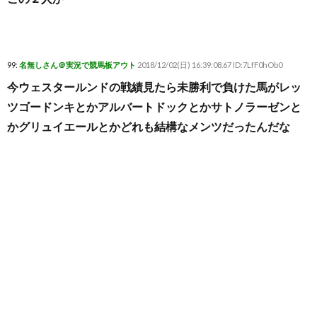
99:
名無しさん＠実況で競馬板アウト
2018/12/02(日) 16:39:08.67 ID:7LfF0hOb0
今ウェスタールンドの戦績見たら未勝利で負けた馬がレッ
ツゴードンキとかアルバートドックとかサトノラーゼンと
かグリュイエールとかどれも結構なメンツだったんだな