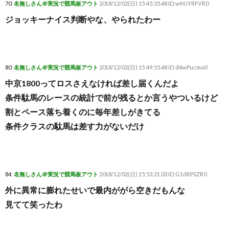
70:
名無しさん＠実況で競馬板アウト
2018/12/02(日) 15:45:35.48 ID:wMJYRFVR0
ジョッキーナイス判断やな、やられたわー
80:
名無しさん＠実況で競馬板アウト
2018/12/02(日) 15:49:55.48 ID:d4wPucmo0
中京1800ってロスさえなければ差し届くんだよ
条件駄馬のレースの統計で前が残るとか言うやついるけど
割とペース落ち着くのに毎年差しがきてる
条件クラスの駄馬は差す力がないだけ
84:
名無しさん＠実況で競馬板アウト
2018/12/02(日) 15:53:21.03 ID:G1dRPSZR0
外に異常に膨れたせいで最内ががら空きだもんな
見てて笑ったわ