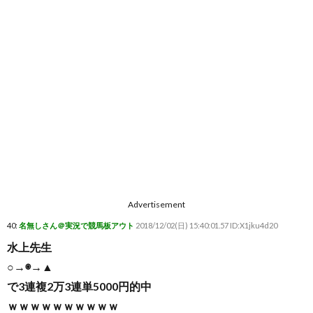
Advertisement
40:
名無しさん＠実況で競馬板アウト
2018/12/02(日) 15:40:01.57 ID:X1jku4d20
水上先生
○→◉→▲
で3連複2万3連単5000円的中
ｗｗｗｗｗｗｗｗｗｗ