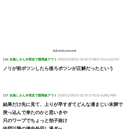
Advertisement
136:
名無しさん＠実況で競馬板アウト
2018/12/03(月) 01:49:57.08 ID:5GVyQ1/N0
ノリが前ポツンしたら後ろポツンが正解だったという
137:
名無しさん＠実況で競馬板アウト
2018/12/03(月) 02:35:57.91 ID:SuKRj7480
結果だけ先に見て、上りが早すぎてどんな凄まじい末脚で
突っ込んで来たのかと思いきや
只のワープでちょっと拍子抜け
中団以降の連中外回し過ぎw