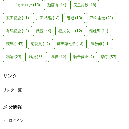
ロードカナロア
(10)
動画有
(14)
天皇賞秋
(18)
安田記念
(11)
川田 将雅
(16)
引退
(13)
戸崎 圭太
(23)
有馬記念
(16)
武豊
(46)
福永 祐一
(12)
種牡馬
(11)
競馬
(447)
菊花賞
(19)
藤田菜七子
(13)
調教師
(11)
議論
(23)
雑談
(26)
馬券
(12)
騎乗停止
(9)
騎手
(57)
リンク
リンク一覧
メタ情報
ログイン