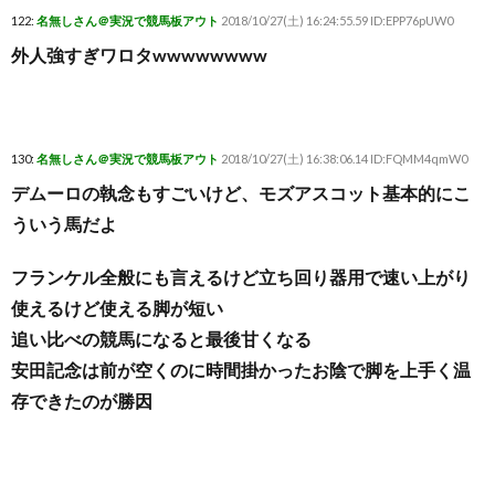
122:
名無しさん＠実況で競馬板アウト
2018/10/27(土) 16:24:55.59 ID:EPP76pUW0
外人強すぎワロタwwwwwwww
130:
名無しさん＠実況で競馬板アウト
2018/10/27(土) 16:38:06.14 ID:FQMM4qmW0
デムーロの執念もすごいけど、モズアスコット基本的にこ
ういう馬だよ
フランケル全般にも言えるけど立ち回り器用で速い上がり
使えるけど使える脚が短い
追い比べの競馬になると最後甘くなる
安田記念は前が空くのに時間掛かったお陰で脚を上手く温
存できたのが勝因