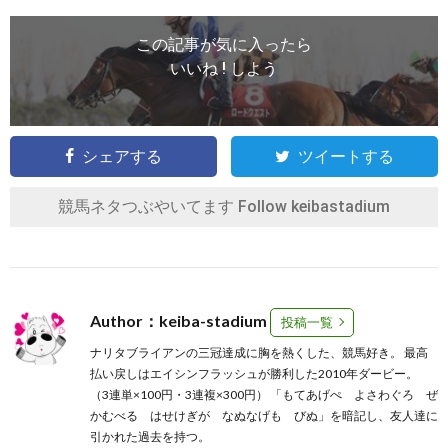
この記事が気に入ったら
いいね ! しよう
シェアする
ツイートする
競馬ネタつぶやいてます
Follow keibastadium
Author：keiba-stadium
投稿一覧
ナリタブライアンの三冠達成に胸を熱くした、競馬好き。 最高
払い戻しはエイシンフラッシュが勝利した2010年ダービー。
（3連単×100円・3連複×300円） 「もてあげぺ よさわぐろ ぜ
かむべる はせけぎが なぬなげも びぬ」を暗記し、友人達に
引かれた過去を持つ。