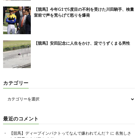
【競馬】今年G1で5度目の不利を受けた川田騎手、検量
室前で声を荒らげて怒りを爆発
【競馬】安田記念に人生をかけ、淀でうずくまる男性
カテゴリー
最近のコメント
【競馬】ディープインパクトってなんで嫌われてんだ？
に
名無しさ