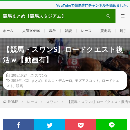
YouTubeで競馬専門チャンネルを始めました。詳しくはこちら
競馬まとめ【競馬スタジアム】
ホーム
人気TOP50
馬券
雑談
レース
競走馬
騎手
【競馬・スワンS】ロードクエスト復
活ｗ【動画有】
2018.10.27
スワンS
2018年
,
G2
,
まとめ
,
ミルコ・デムーロ
,
モズアスコット
,
ロードクエ
スト
,
競馬
レース
スワンS
【競馬・スワンS】ロードクエスト復活
HOME