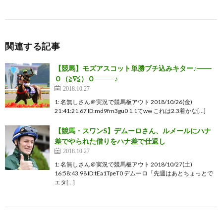
関連する記事
【競馬】モズアスコット単勝ブチ込みキター♪───
Ｏ（≧∇≦）Ｏ────♪
2018.10.27
1: 名無しさん＠実況で競馬板アウト 2018/10/26(金)
21:41:21.67 ID:md9fm3gu0 1.1てww これは2.3着かな[…]
【競馬・スワンS】デムーロさん、ルメールにハナ
差でやられた借りをハナ差で仕返し
2018.10.27
1: 名無しさん＠実況で競馬板アウト 2018/10/27(土)
16:58:43.98 ID:tEa1TpeT0 デムーロ「先週はあとちょっとで
エタ[…]