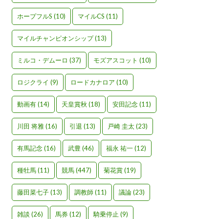
ホープフルS
(10)
マイルCS
(11)
マイルチャンピオンシップ
(13)
ミルコ・デムーロ
(37)
モズアスコット
(10)
ロジクライ
(9)
ロードカナロア
(10)
動画有
(14)
天皇賞秋
(18)
安田記念
(11)
川田 将雅
(16)
引退
(13)
戸崎 圭太
(23)
有馬記念
(16)
武豊
(46)
福永 祐一
(12)
種牡馬
(11)
競馬
(447)
菊花賞
(19)
藤田菜七子
(13)
調教師
(11)
議論
(23)
雑談
(26)
馬券
(12)
騎乗停止
(9)