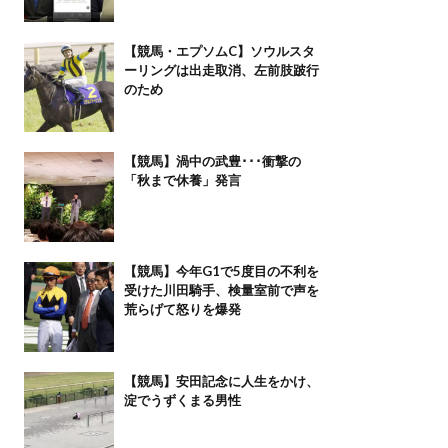
【競馬・エプソムC】ソウルスタ
ーリングは出走取消、左前肢跛行
のため
【競馬】渦中の武豊･･･衝撃の
「秋まで休養」発言
【競馬】今年G1で5度目の不利を
受けた川田騎手、検量室前で声を
荒らげて怒りを爆発
【競馬】安田記念に人生をかけ、
淀でうずくまる男性