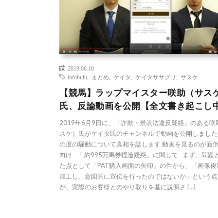
2019.06.10
infobulu
,
まとめ
,
ケイタ
,
ケイタササグリ
,
サスケ
【競馬】ラップマイスター咲助（サス
氏、反論動画を公開【全文書き起こし
2019年6月9日に、「詐欺・景表法違反疑惑」のある咲
スケ）氏がケイタ氏のチャンネルで動画を公開しました
の度の騒動について真相を話します 動画を見るのが面
向け 「 約995万馬券捏造疑惑」に関して まず、問題
た点として「PAT購入画面の矢印」の件から、「画像複
加工し、意図的に宣伝を行ったのではないか」という点
が、実際のお客様とのやり取りを基に説明さ […]