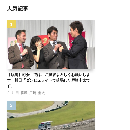
人気記事
【競馬】司会「では、ご挨拶よろしくお願いしま
す」川田「ダンビュライトで落馬した戸崎圭太で
す」
川田 将雅
戸崎 圭太