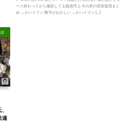
ース終わってから撮影してる疑惑浮上 今の所の捏造疑惑まと
め →がハイフン 数字がおかしい →がハイフン […]
雑談
氏、
法違