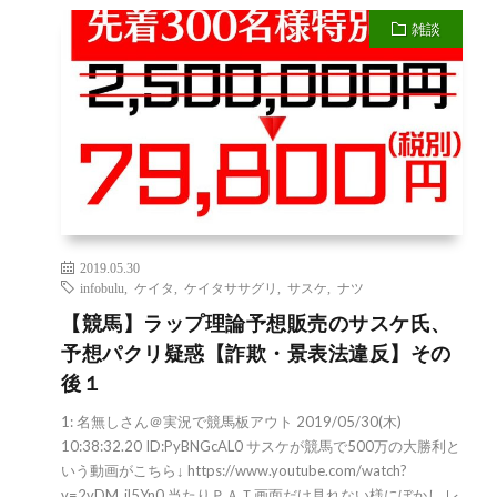
雑談
2019.05.30
infobulu
,
ケイタ
,
ケイタササグリ
,
サスケ
,
ナツ
【競馬】ラップ理論予想販売のサスケ氏、
予想パクリ疑惑【詐欺・景表法違反】その
後１
1: 名無しさん＠実況で競馬板アウト 2019/05/30(木)
10:38:32.20 ID:PyBNGcAL0 サスケが競馬で500万の大勝利と
いう動画がこちら↓ https://www.youtube.com/watch?
v=2vDM_jl5Yn0 当たりＰＡＴ画面だけ見れない様にぼかし レ