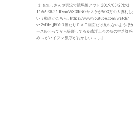
1: 名無しさん＠実況で競馬板アウト 2019/05/29(水)
11:56:38.21 ID:noWX0fKN0 サスケが500万の大勝利
いう動画がこちら↓ https://www.youtube.com/watch?
v=2vDM_jl5Yn0 当たりＰＡＴ画面だけ見れないようぼ
ース終わってから撮影してる疑惑浮上今の所の捏造疑惑
め →がハイフン 数字がおかしい → […]