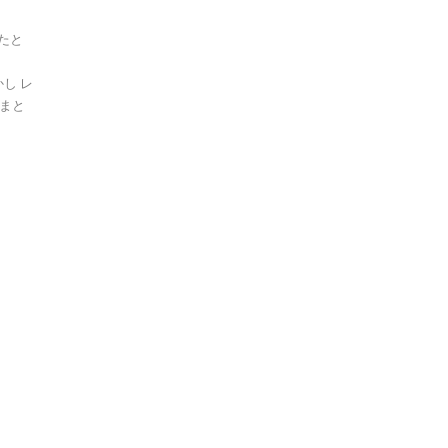
したと
かし レ
まと