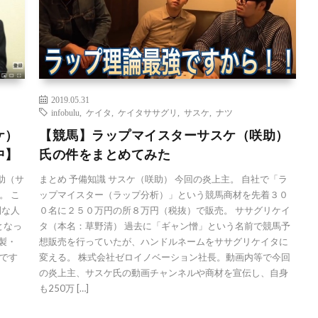
2019.05.31
infobulu
,
ケイタ
,
ケイタササグリ
,
サスケ
,
ナツ
ケ）
【競馬】ラップマイスターサスケ（咲助）
中】
氏の件をまとめてみた
助（サ
まとめ 予備知識 サスケ（咲助） 今回の炎上主。 自社で「ラ
。 こ
ップマイスター（ラップ分析）」という競馬商材を先着３０
倒な人
０名に２５０万円の所８万円（税抜）で販売。 ササグリケイ
となっ
タ（本名：草野清） 過去に「ギャン憎」という名前で競馬予
製・
想販売を行っていたが、ハンドルネームをササグリケイタに
です
変える。 株式会社ゼロイノベーション社長。動画内等で今回
の炎上主、サスケ氏の動画チャンネルや商材を宣伝し、自身
も250万 […]