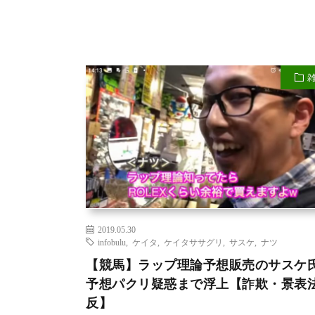
2019.05.30
infobulu
,
ケイタ
,
ケイタササグリ
,
サスケ
,
ナツ
【競馬】ラップ理論予想販売のサスケ
予想パクリ疑惑まで浮上【詐欺・景表
反】