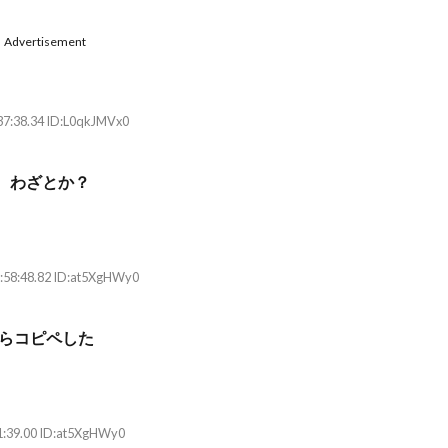
Advertisement
37:38.34 ID:L0qkJMVx0
、わざとか？
:58:48.82 ID:at5XgHWy0
からコピペした
1:39.00 ID:at5XgHWy0