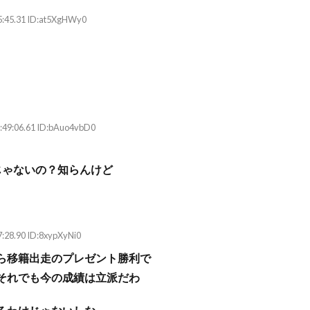
5:45.31 ID:at5XgHWy0
:49:06.61 ID:bAuo4vbD0
じゃないの？知らんけど
:28.90 ID:8xypXyNi0
ら移籍出走のプレゼント勝利で
それでも今の成績は立派だわ