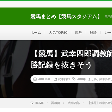
競馬まとめ【競馬スタジアム】
競馬
ホーム
人気TOP50
馬券
雑談
レー
【競馬】武幸四郎調教
勝記録を抜きそう
2018.10.06
武幸四郎
2018年
,
まとめ
,
武幸四郎
調教師
武幸四郎
【競馬】武幸四郎
HOME