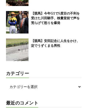
【競馬】今年G1で5度目の不利を
受けた川田騎手、検量室前で声を
荒らげて怒りを爆発
【競馬】安田記念に人生をかけ、
淀でうずくまる男性
カテゴリー
最近のコメント