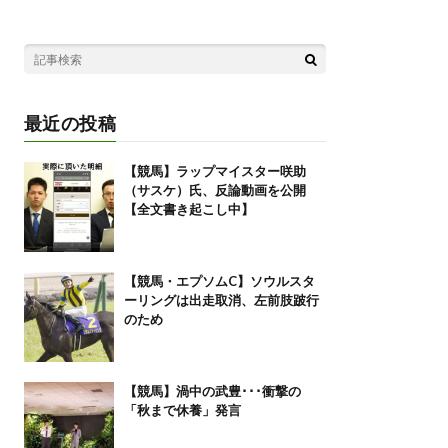
最近の投稿
【競馬】ラップマイスター咲助
（サスケ）氏、反論動画を公開
【全文書き起こし中】
【競馬・エプソムC】ソウルスタ
ーリングは出走取消、左前肢跛行
のため
【競馬】渦中の武豊･･･衝撃の
「秋まで休養」発言