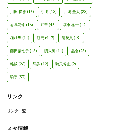
川田 将雅
(16)
引退
(13)
戸崎 圭太
(23)
有馬記念
(16)
武豊
(46)
福永 祐一
(12)
種牡馬
(11)
競馬
(447)
菊花賞
(19)
藤田菜七子
(13)
調教師
(11)
議論
(23)
雑談
(26)
馬券
(12)
騎乗停止
(9)
騎手
(57)
リンク
リンク一覧
メタ情報