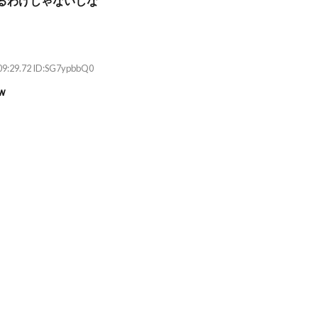
るわけじゃないしな
09:29.72 ID:SG7ypbbQ0
ｗ