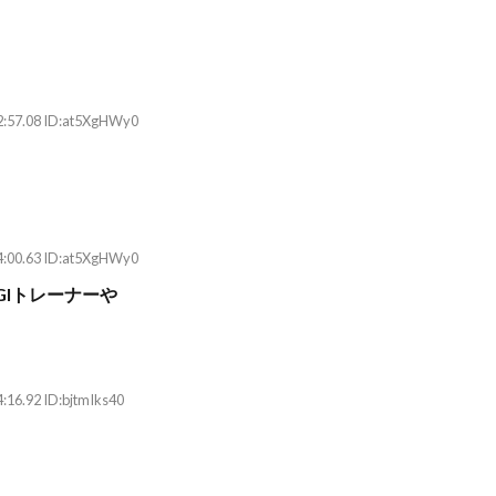
2:57.08 ID:at5XgHWy0
4:00.63 ID:at5XgHWy0
Iトレーナーや
:16.92 ID:bjtmIks40