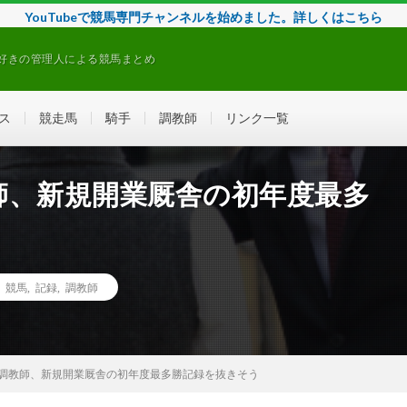
YouTubeで競馬専門チャンネルを始めました。詳しくはこちら
好きの管理人による競馬まとめ
ス
競走馬
騎手
調教師
リンク一覧
師、新規開業厩舎の初年度最多
,
競馬
,
記録
,
調教師
調教師、新規開業厩舎の初年度最多勝記録を抜きそう