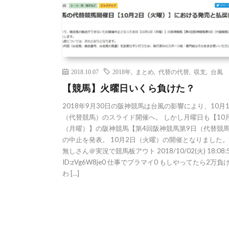
2018.10.07
2018年
,
まとめ
,
代替の代替
,
収支
,
台風
【競馬】火曜日いくら負けた？
2018年9月30日の阪神競馬は台風の影響により、10月1
（代替競馬）のスライド開催へ。 しかし月曜日も【10
（月曜）】の阪神競馬【第4回阪神競馬第9日（代替競
の中止を発表。 10月2日（火曜）の開催となりました。 1
無しさん＠実況で競馬板アウト 2018/10/02(火) 18:08:5
ID:zVg6W8je0 仕事でプラマイ0 もしやってたら2万負
わ […]