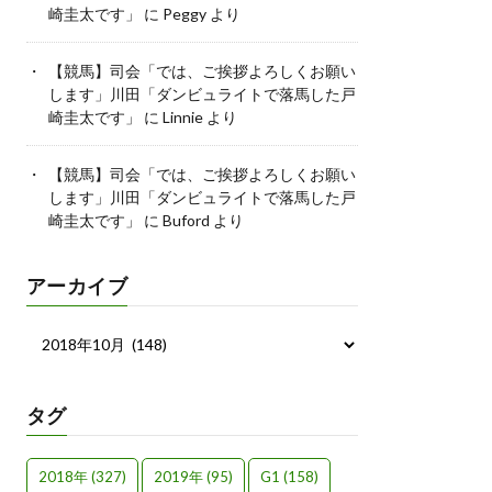
崎圭太です」
に
Peggy
より
【競馬】司会「では、ご挨拶よろしくお願い
します」川田「ダンビュライトで落馬した戸
崎圭太です」
に
Linnie
より
【競馬】司会「では、ご挨拶よろしくお願い
します」川田「ダンビュライトで落馬した戸
崎圭太です」
に
Buford
より
アーカイブ
タグ
2018年
(327)
2019年
(95)
G1
(158)