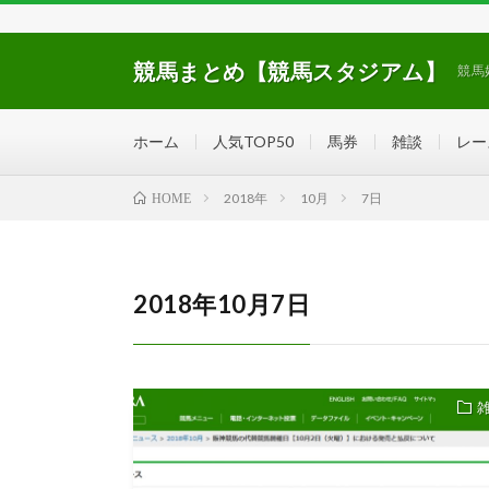
競馬まとめ【競馬スタジアム】
競馬
ホーム
人気TOP50
馬券
雑談
レー
2018年
10月
7日
HOME
2018年10月7日