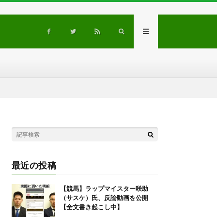
最近の投稿
【競馬】ラップマイスター咲助
（サスケ）氏、反論動画を公開
【全文書き起こし中】