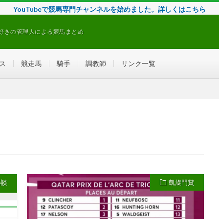
YouTubeで競馬専門チャンネルを始めました。詳しくはこちら
好きの管理人による競馬まとめ
ス
競走馬
騎手
調教師
リンク一覧
雑談
凱旋門賞