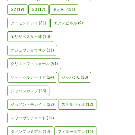
G2
(19)
G3
(17)
まとめ
(431)
アーモンドアイ
(31)
エアスピネル
(9)
エリザベス女王杯
(10)
オジュウチョウサン
(11)
クリストフ・ルメール
(51)
サートゥルナーリア
(24)
ジャパンC
(10)
ジャパンカップ
(23)
ジョアン・モレイラ
(22)
ステルヴィオ
(12)
スワーヴリチャード
(14)
ダノンプレミアム
(13)
フィエールマン
(11)